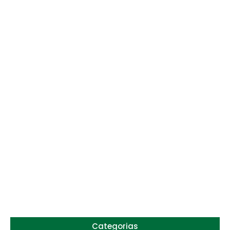
Preço do arroz no RS sobe para o maior
patamar em 14 meses
6 de agosto de 2026
Categorias