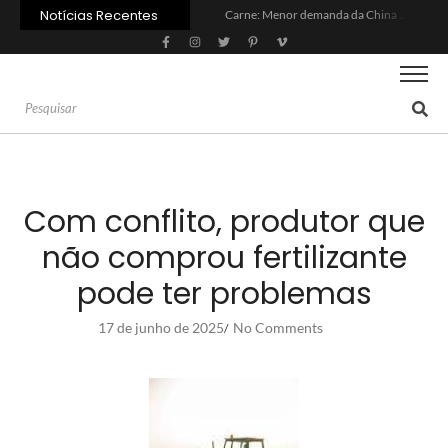
Notícias Recentes
Carne: Menor demanda da China exige reforço da diplomacia e inovação
Quem será a ‘nova China’ do agro quando o apetite de Pequim acabar?
Inadimplência no crédito rural deve seguir elevada até 2027
Lula sanciona MP do Frete e agro teme alta dos custos logísticos
Preço do arroz no RS sobe para o maior patamar em 14 meses
BC corta Selic para 14% ao ano e deixa “porta aberta” para próxima reunião
Brasil tem 2º maior juro real do mundo
Brasil não pode ser só espectador no debate do aquecimento
Recuperação judicial no agro cresceu 66% em um ano no país
Agroleite 2026 abre com anúncio do curso de Medicina Veterinária e R$ 215 milhões em investimentos
Com conflito, produtor que
não comprou fertilizante
pode ter problemas
17 de junho de 2025
No Comments
/