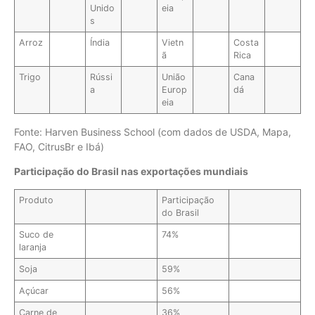
Unido
eia
s
Arroz
Índia
Vietn
Costa
ã
Rica
Trigo
Rússi
União
Cana
a
Europ
dá
eia
Fonte: Harven Business School (com dados de USDA, Mapa,
FAO, CitrusBr e Ibá)
Participação do Brasil nas exportações mundiais
Produto
Participação
do Brasil
Suco de
74%
laranja
Soja
59%
Açúcar
56%
Carne de
36%