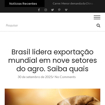
Notícias Recentes
Carne: Menor demanda da China exige reforço da diplomacia e inovação
Quem será a ‘nova China’ do agro quando o apetite de Pequim acabar?
Inadimplência no crédito rural deve seguir elevada até 2027
Lula sanciona MP do Frete e agro teme alta dos custos logísticos
Preço do arroz no RS sobe para o maior patamar em 14 meses
BC corta Selic para 14% ao ano e deixa “porta aberta” para próxima reunião
Brasil tem 2º maior juro real do mundo
Brasil não pode ser só espectador no debate do aquecimento
Recuperação judicial no agro cresceu 66% em um ano no país
Agroleite 2026 abre com anúncio do curso de Medicina Veterinária e R$ 215 milhões em investimentos
Brasil lidera exportação
mundial em nove setores
do agro. Saiba quais
30 de setembro de 2025
No Comments
/