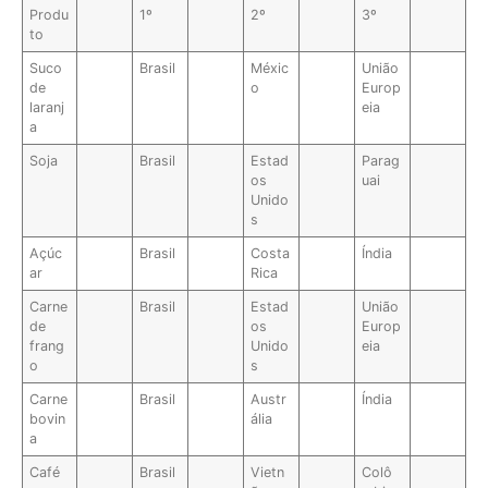
Produ
1º
2º
3º
to
Suco
Brasil
Méxic
União
de
o
Europ
laranj
eia
a
Soja
Brasil
Estad
Parag
os
uai
Unido
s
Açúc
Brasil
Costa
Índia
ar
Rica
Carne
Brasil
Estad
União
de
os
Europ
frang
Unido
eia
o
s
Carne
Brasil
Austr
Índia
bovin
ália
a
Café
Brasil
Vietn
Colô