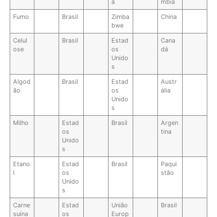
ã
mbia
Fumo
Brasil
Zimba
China
bwe
Celul
Brasil
Estad
Cana
ose
os
dá
Unido
s
Algod
Brasil
Estad
Austr
ão
os
ália
Unido
s
Milho
Estad
Brasil
Argen
os
tina
Unido
s
Etano
Estad
Brasil
Paqui
l
os
stão
Unido
s
Carne
Estad
União
Brasil
suína
os
Europ