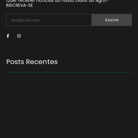
Quer receber notícias do nosso Diário do Agro?
INSCREVA-SE
Assine
Posts Recentes
Quem será a ‘nova China’ do agro quando o
apetite de Pequim acabar?
6 de agosto de 2026