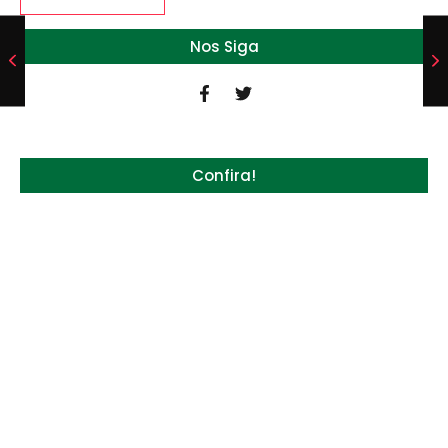
Nos Siga
Confira!
Quem será a ‘nova China’ do agro quando o
apetite de Pequim acabar?
6 de agosto de 2026
Inadimplência no crédito rural deve seguir
elevada até 2027