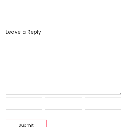
indústrias a reajustar sucessivamente as ofertas de compra....
Leave a Reply