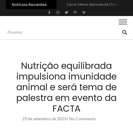
Notícias Recentes
Carne: Menor demanda da China exige reforço da diplomacia e inovação
Quem será a ‘nova China’ do agro quando o apetite de Pequim acabar?
Inadimplência no crédito rural deve seguir elevada até 2027
Lula sanciona MP do Frete e agro teme alta dos custos logísticos
Preço do arroz no RS sobe para o maior patamar em 14 meses
BC corta Selic para 14% ao ano e deixa “porta aberta” para próxima reunião
Brasil tem 2º maior juro real do mundo
Brasil não pode ser só espectador no debate do aquecimento
Recuperação judicial no agro cresceu 66% em um ano no país
Agroleite 2026 abre com anúncio do curso de Medicina Veterinária e R$ 215 milhões em investimentos
Nutrição equilibrada
impulsiona imunidade
animal e será tema de
palestra em evento da
FACTA
29 de setembro de 2025
No Comments
/