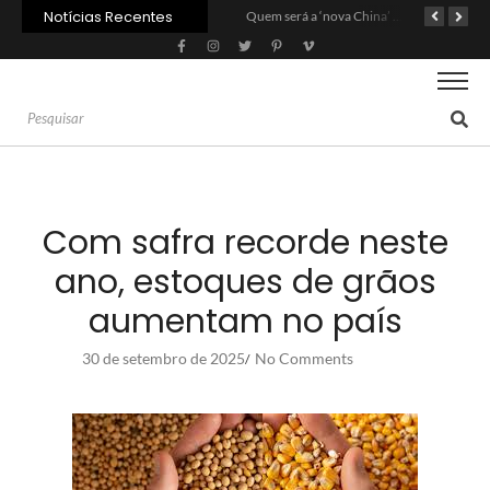
Notícias Recentes
Carne: Menor demanda da China exige reforço da diplomacia e inovação
Quem será a ‘nova China’ do agro quando o apetite de Pequim acabar?
Inadimplência no crédito rural deve seguir elevada até 2027
Com safra recorde neste
ano, estoques de grãos
aumentam no país
30 de setembro de 2025
No Comments
/