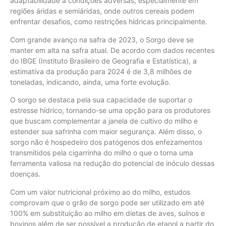
adaptabilidade a condições adversas, especialmente em
regiões áridas e semiáridas, onde outros cereais podem
enfrentar desafios, como restrições hídricas principalmente.
Com grande avanço na safra de 2023, o Sorgo deve se
manter em alta na safra atual. De acordo com dados recentes
do IBGE (Instituto Brasileiro de Geografia e Estatística), a
estimativa da produção para 2024 é de 3,8 milhões de
toneladas, indicando, ainda, uma forte evolução.
O sorgo se destaca pela sua capacidade de suportar o
estresse hídrico, tornando-se uma opção para os produtores
que buscam complementar a janela de cultivo do milho e
estender sua safrinha com maior segurança. Além disso, o
sorgo não é hospedeiro dos patógenos dos enfezamentos
transmitidos pela cigarrinha do milho o que o torna uma
ferramenta valiosa na redução do potencial de inóculo dessas
doenças.
Com um valor nutricional próximo ao do milho, estudos
comprovam que o grão de sorgo pode ser utilizado em até
100% em substituição ao milho em dietas de aves, suínos e
bovinos além de ser possível a produção de etanol a partir do