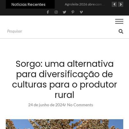
Notícias Recentes
PIB da cadeia da soja e biodiesel deve crescer 6,87% em 2026
Recuperação judicial no agro cresceu 66% em um ano no país
Agroleite 2026 abre com anúncio do curso de Medicina Veterinária e R$ 215 milhões em investimentos
Sorgo: uma alternativa
para diversificação de
culturas para o produtor
rural
24 de junho de 2024
No Comments
/