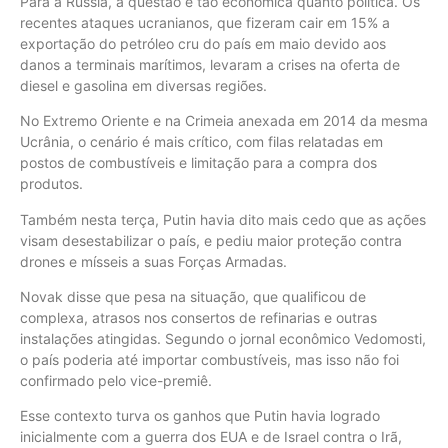
Para a Rússia, a questão é tão econômica quanto política. Os
recentes ataques ucranianos, que fizeram cair em 15% a
exportação do petróleo cru do país em maio devido aos
danos a terminais marítimos, levaram a crises na oferta de
diesel e gasolina em diversas regiões.
No Extremo Oriente e na Crimeia anexada em 2014 da mesma
Ucrânia, o cenário é mais crítico, com filas relatadas em
postos de combustíveis e limitação para a compra dos
produtos.
Também nesta terça, Putin havia dito mais cedo que as ações
visam desestabilizar o país, e pediu maior proteção contra
drones e mísseis a suas Forças Armadas.
Novak disse que pesa na situação, que qualificou de
complexa, atrasos nos consertos de refinarias e outras
instalações atingidas. Segundo o jornal econômico Vedomosti,
o país poderia até importar combustíveis, mas isso não foi
confirmado pelo vice-premiê.
Esse contexto turva os ganhos que Putin havia logrado
inicialmente com a guerra dos EUA e de Israel contra o Irã,