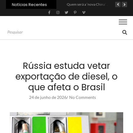
Notícias Recentes
Agroleite 2026 abre com anúncio do curso de Medicina Veterinária e R$ 215 milhões em investimentos
Carne: Menor demanda da China exige reforço da diplomacia e inovação
Quem será a ‘nova China’ do agro quando o apetite de Pequim acabar?
Rússia estuda vetar
exportação de diesel, o
que afeta o Brasil
24 de junho de 2026
No Comments
/