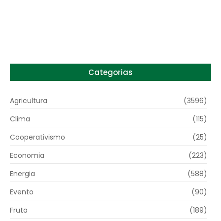
Preço do arroz no RS sobe para o maior
patamar em 14 meses
6 de agosto de 2026
Categorias
Agricultura
(3596)
Clima
(115)
Cooperativismo
(25)
Economia
(223)
Energia
(588)
Evento
(90)
Fruta
(189)