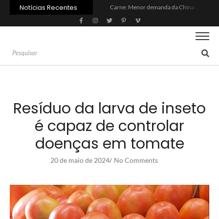
Notícias Recentes
Carne: Menor demanda da China exige reforço da diplomacia e inovação
Quem será a ‘nova China’ do agro quando o apetite de Pequim acabar?
Inadimplência no crédito rural deve seguir elevada até 2027
Lula sanciona MP do Frete e agro teme alta dos custos logísticos
Preço do arroz no RS sobe para o maior patamar em 14 meses
BC corta Selic para 14% ao ano e deixa “porta aberta” para próxima reunião
Brasil tem 2º maior juro real do mundo
Brasil não pode ser só espectador no debate do aquecimento
Recuperação judicial no agro cresceu 66% em um ano no país
Agroleite 2026 abre com anúncio do curso de Medicina Veterinária e R$ 215 milhões em investimentos
Resíduo da larva de inseto
é capaz de controlar
doenças em tomate
20 de maio de 2024
No Comments
/