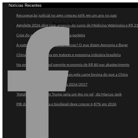
Notícias Recentes
Recuperação judicial no agro cresceu 66% em um ano no país
Facebook-f
Agroleite 2026 abre com anúncio do curso de Medicina Veterinária e R$ 2
Crise do agro avança para além da porteira
A patente da soja transgênica venceu? O que dizem Aprosoja e Bayer
China amplia ofensiva em tratores e pressiona indústria brasileira
No preço atual, etanol permite economia de R$ 80 por abastecimento
União Europeia paga até 40% mais pela carne bovina do que a China
Os desafios para o agro na safra 2026/2027
‘Retaliar o tarifaço de Trump seria um tiro no pé’, diz Marcos Jank
PIB da cadeia da soja e biodiesel deve crescer 6,87% em 2026