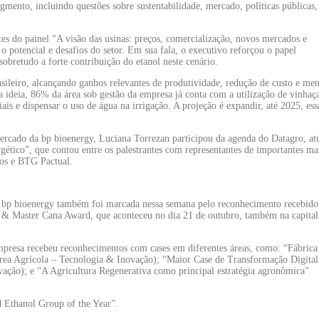
mento, incluindo questões sobre sustentabilidade, mercado, políticas públicas,
s do painel “A visão das usinas: preços, comercialização, novos mercados e
 o potencial e desafios do setor. Em sua fala, o executivo reforçou o papel
 sobretudo a forte contribuição do etanol neste cenário.
asileiro, alcançando ganhos relevantes de produtividade, redução de custo e me
a ideia, 86% da área sob gestão da empresa já conta com a utilização de vinhaç
ais e dispensar o uso de água na irrigação. A projeção é expandir, até 2025, ess
ercado da bp bioenergy, Luciana Torrezan participou da agenda do Datagro, a
tico”, que contou entre os palestrantes com representantes de importantes ma
tos e BTG Pactual.
a bp bioenergy também foi marcada nessa semana pelo reconhecimento recebid
l & Master Cana Award, que aconteceu no dia 21 de outubro, também na capital
mpresa recebeu reconhecimentos com cases em diferentes áreas, como: “Fábrica
rea Agrícola – Tecnologia & Inovação); “Maior Case de Transformação Digital
vação); e “A Agricultura Regenerativa como principal estratégia agronômica”
d Ethanol Group of the Year”.