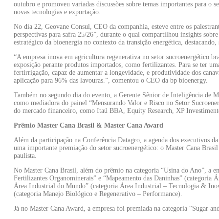
outubro e promoveu variadas discussões sobre temas importantes para o seg
novas tecnologias e exportação.
No dia 22, Geovane Consul, CEO da companhia, esteve entre os palestrante
perspectivas para safra 25/26”, durante o qual compartilhou insights sobre
estratégico da bioenergia no contexto da transição energética, destacando,
“A empresa inova em agricultura regenerativa no setor sucroenergético br
exposição perante produtos importados, como fertilizantes. Para se ter um
fertirrigação, capaz de aumentar a longevidade, e produtividade dos canavi
aplicação para 96% das lavouras.”, comentou o CEO da bp bioenergy.
Também no segundo dia do evento, a Gerente Sênior de Inteligência de M
como mediadora do painel “Mensurando Valor e Risco no Setor Sucroenergé
do mercado financeiro, como Itaú BBA, Equity Research, XP Investimen
Prêmio Master Cana Brasil & Master Cana Award
Além da participação na Conferência Datagro, a agenda dos executivos d
uma importante premiação do setor sucroenergético: o Master Cana Brasi
paulista.
No Master Cana Brasil, além do prêmio na categoria “Usina do Ano”, a e
Fertilizantes Organominerais” e “Mapeamento das Daninhas” (categoria Á
Área Industrial do Mundo” (categoria Área Industrial – Tecnologia & Ino
(categoria Manejo Biológico e Regenerativo – Performance).
Já no Master Cana Award, a empresa foi premiada na categoria “Sugar an