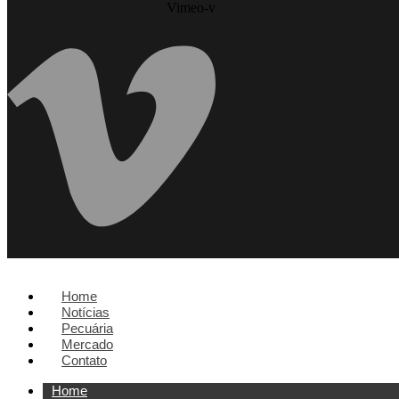
Vimeo-v
Home
Notícias
Pecuária
Mercado
Contato
Home