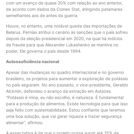
com um avanço de quase 20% com relação ao ano anterior,
de acordo com dados da Comex Stat, atingindo patamares
semelhantes aos de antes da guerra.
Houve, no entanto, uma notável queda das importações de
Belarus. Pernías atribui o cenário às sanções que o país sofreu
depois da eleição presidencial em 2020, na qual há indícios
de fraude para que Alexander Lukashenko se mantive no
poder. Ele governa o país desde 1994.
Autossuficiência nacional
Apesar das mudanças no quadro internacional e no governo
brasileiro, os projetos para aumentar a exploração de potássio
no país seguiram. No ano passado, o vice-presidente, Geraldo
Alckmin, defendeu o avanço da extração em Autazes.
“Potássio é mina, eu não escolho, é natureza. É fundamental
para a produção de alimentos. Existe tecnologia para que isso
seja feito com sustentabilidade. Estou confiante que teremos
uma boa solução, que vai gerar riqueza e trazer segurança
alimentar”, afirmou.
A expectativa é de que o projeto possa suprir até 25% da