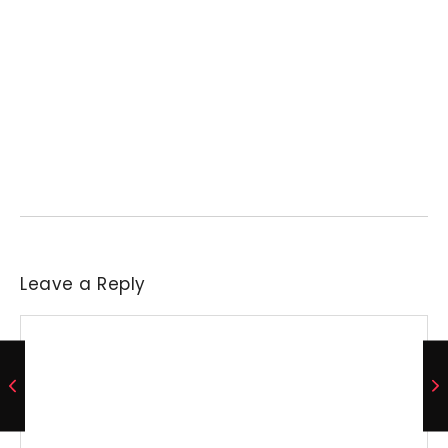
Preço do arroz no RS sobe para o maior
patamar em 14 meses
6 de agosto de 2026
/
No Comments
Necessidade de aquisição de matéria-prima levou parte das
indústrias a reajustar sucessivamente as ofertas de compra....
Leave a Reply