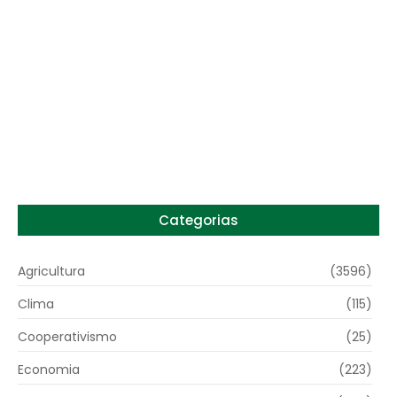
Preço do arroz no RS sobe para o maior
patamar em 14 meses
6 de agosto de 2026
Categorias
Agricultura
(3596)
Clima
(115)
Cooperativismo
(25)
Economia
(223)