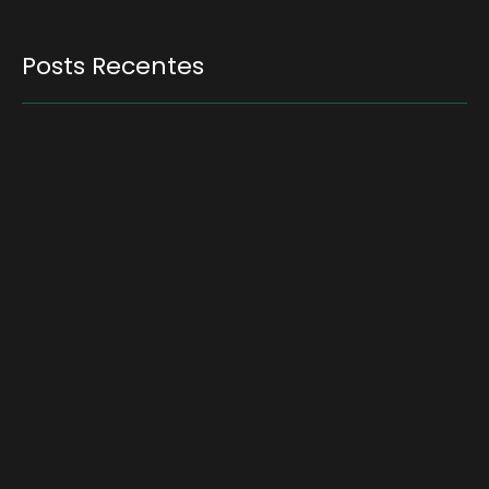
Posts Recentes
Quem será a ‘nova China’ do agro quando o
apetite de Pequim acabar?
6 de agosto de 2026