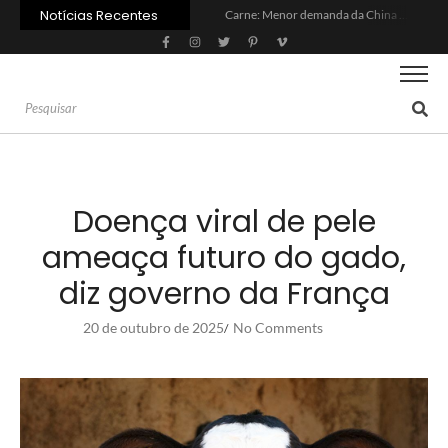
Notícias Recentes
Carne: Menor demanda da China exige reforço da diplomacia e inovação
Quem será a ‘nova China’ do agro quando o apetite de Pequim acabar?
Inadimplência no crédito rural deve seguir elevada até 2027
Lula sanciona MP do Frete e agro teme alta dos custos logísticos
Preço do arroz no RS sobe para o maior patamar em 14 meses
BC corta Selic para 14% ao ano e deixa “porta aberta” para próxima reunião
Brasil tem 2º maior juro real do mundo
Brasil não pode ser só espectador no debate do aquecimento
Recuperação judicial no agro cresceu 66% em um ano no país
Agroleite 2026 abre com anúncio do curso de Medicina Veterinária e R$ 215 milhões em investimentos
Doença viral de pele
ameaça futuro do gado,
diz governo da França
20 de outubro de 2025
No Comments
/