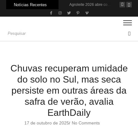
Notícias Recentes
PIB da cadeia da soja e biodiesel deve crescer 6,87% em 2026
Recuperação judicial no agro cresceu 66% em um ano no país
Agroleite 2026 abre com anúncio do curso de Medicina Veterinária e R$ 215 milhões em investimentos
Chuvas recuperam umidade
do solo no Sul, mas seca
persiste em outras áreas da
safra de verão, avalia
EarthDaily
17 de outubro de 2025
No Comments
/