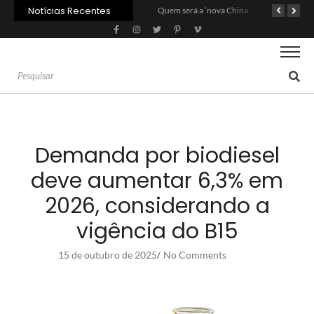
Notícias Recentes
Carne: Menor demanda da China exige reforço da diplomacia e inovação
Quem será a ‘nova China’ do agro quando o apetite de Pequim acabar?
Inadimplência no crédito rural deve seguir elevada até 2027
Demanda por biodiesel
deve aumentar 6,3% em
2026, considerando a
vigência do B15
15 de outubro de 2025
No Comments
/