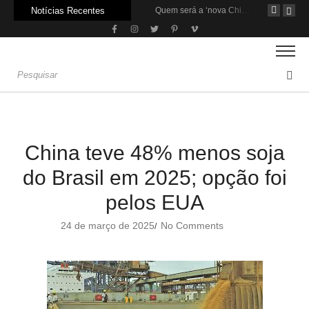
Notícias Recentes
Agroleite 2026 abre com anúncio do curso de Medicina Veterinária e R$ 215 milhões em investimentos
Carne: Menor demanda da China exige reforço da diplomacia e inovação
Quem será a ‘nova China’ do agro quando o apetite de Pequim acabar?
China teve 48% menos soja
do Brasil em 2025; opção foi
pelos EUA
24 de março de 2025
No Comments
/