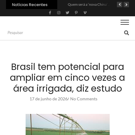
Notícias Recentes
Agroleite 2026 abre com anúncio do curso de Medicina Veterinária e R$ 215 milhões em investimentos
Carne: Menor demanda da China exige reforço da diplomacia e inovação
Quem será a ‘nova China’ do agro quando o apetite de Pequim acabar?
Brasil tem potencial para
ampliar em cinco vezes a
área irrigada, diz estudo
17 de junho de 2026
No Comments
/