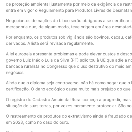
de proteção ambiental justamente por meio da exigência de rastr
entra em vigor o Regulamento para Produtos Livres de Desmata
Negociantes de nações do bloco serão obrigados a se certifica
mercadoria que, de algum modo, teve origem em área desmatada 
Por enquanto, os produtos sob vigilância são bovinos, cacau, caf
derivados. A lista será revisada regularmente.
A lei europeia apresenta problemas e pode elevar custos e desco
governo Luiz Inácio Lula da Silva (PT) solicitou à UE que adie a
bancada ruralista no Congresso que o uso destrutivo do meio am
negócios.
Ainda que o diploma seja controverso, não há como negar que o B
certificação. O dano ecológico causa muito mais prejuízo do qu
O registro do Cadastro Ambiental Rural começa a progredir, mas 
situação de suas terras, por vezes meramente protocolar. São n
O rastreamento de produtos do extrativismo ainda é fraudado 
em 2023, como no caso do ouro.