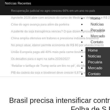
Notícias Recentes
Recuperação judicial no agro cresceu 66% em um ano no país
Agroleite 2026 abre com anúncio do curso de Medicina Veterinária e R$ 
Home
Notícias
Crise do agro avança para além da porteira
Pecuária
A patente da soja transgênica venceu? O que dizem Aprosoja e Bayer
Mercado
China amplia ofensiva em tratores e pressiona indústria brasileira
Contato
No preço atual, etanol permite economia de R$ 80 por abastecimento
Home
União Europeia paga até 40% mais pela carne bovina do que a China
Notícias
Os desafios para o agro na safra 2026/2027
Pecuária
‘Retaliar o tarifaço de Trump seria um tiro no pé’, diz Marcos Jank
Mercado
PIB da cadeia da soja e biodiesel deve crescer 6,87% em 2026
Contato
Brasil precisa intensificar cont
Folha de S.