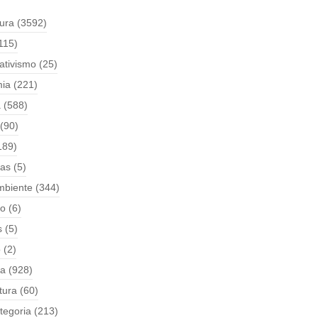
tura
(3592)
115)
ativismo
(25)
ia
(221)
a
(588)
(90)
189)
ças
(5)
mbiente
(344)
o
(6)
s
(5)
o
(2)
ia
(928)
tura
(60)
tegoria
(213)