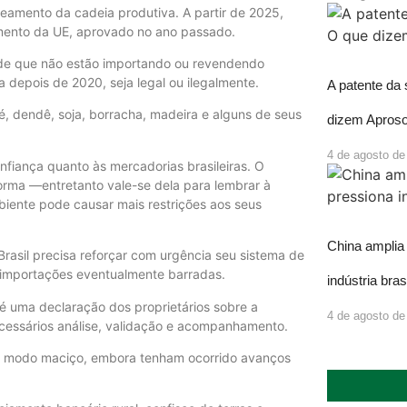
eamento da cadeia produtiva. A partir de 2025,
mento da UE, aprovado no ano passado.
r de que não estão importando ou revendendo
depois de 2020, seja legal ou ilegalmente.
A patente da
é, dendê, soja, borracha, madeira e alguns de seus
dizem Aproso
4 de agosto de
nfiança quanto às mercadorias brasileiras. O
 norma —entretanto vale-se dela para lembrar à
biente pode causar mais restrições aos seus
China amplia 
rasil precisa reforçar com urgência seu sistema de
e importações eventualmente barradas.
indústria bras
é uma declaração dos proprietários sobre a
4 de agosto de
ecessários análise, validação e acompanhamento.
de modo maciço, embora tenham ocorrido avanços