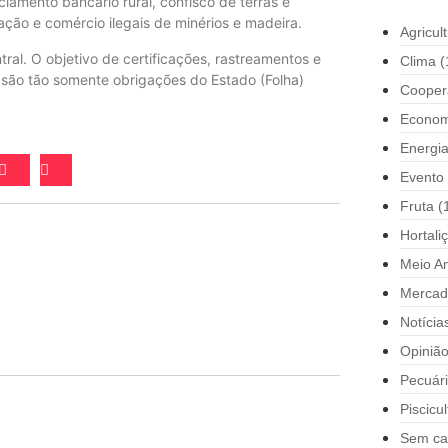
iamento bancário rural, confisco de terras e
ação e comércio ilegais de minérios e madeira.
Agricul
ral. O objetivo de certificações, rastreamentos e
Clima
(
 são tão somente obrigações do Estado (Folha)
Cooper
Econom
Energi
Evento
Fruta
(
Hortali
Meio A
Mercad
Notícia
Opiniã
Pecuár
Piscicul
Sem ca