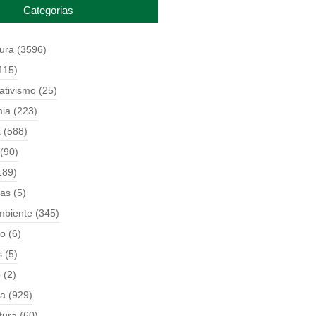
Categorias
tura
(3596)
115)
ativismo
(25)
ia
(223)
a
(588)
(90)
189)
ças
(5)
mbiente
(345)
o
(6)
s
(5)
o
(2)
ia
(929)
tura
(60)