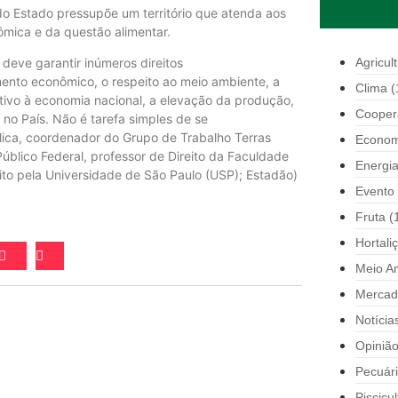
do Estado pressupõe um território que atenda aos
mica e da questão alimentar.
Agricul
deve garantir inúmeros direitos
ento econômico, o respeito ao meio ambiente, a
Clima
(
ntivo à economia nacional, a elevação da produção,
Cooper
o País. Não é tarefa simples de se
lica, coordenador do Grupo de Trabalho Terras
Econom
úblico Federal, professor de Direito da Faculdade
Energi
ito pela Universidade de São Paulo (USP); Estadão)
Evento
Fruta
(
Hortali
Meio A
Mercad
Notícia
Opiniã
Pecuár
Piscicul