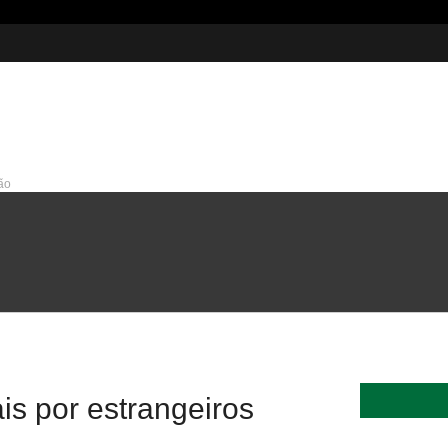
ão
215 milhões em investimentos
is por estrangeiros