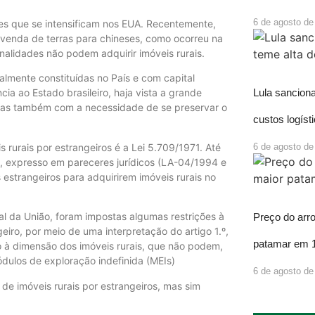
6 de agosto de
ões que se intensificam nos EUA. Recentemente,
 venda de terras para chineses, como ocorreu na
onalidades não podem adquirir imóveis rurais.
almente constituídas no País e com capital
Lula sancion
a ao Estado brasileiro, haja vista a grande
 mas também com a necessidade de se preservar o
custos logíst
is rurais por estrangeiros é a Lei 5.709/1971. Até
6 de agosto de
, expresso em pareceres jurídicos (LA-04/1994 e
strangeiros para adquirirem imóveis rurais no
l da União, foram impostas algumas restrições à
Preço do arr
eiro, por meio de uma interpretação do artigo 1.º,
patamar em 
ito à dimensão dos imóveis rurais, que não podem,
dulos de exploração indefinida (MEIs)
6 de agosto de
 de imóveis rurais por estrangeiros, mas sim