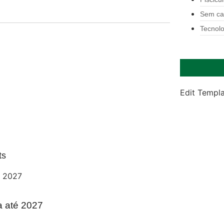
Sem ca
Tecnolo
Edit Templ
ts
a até 2027