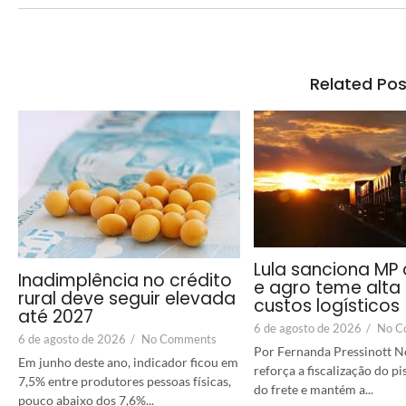
Related Pos
Lula sanciona MP 
Inadimplência no crédito
e agro teme alta
rural deve seguir elevada
custos logísticos
até 2027
6 de agosto de 2026
/
No C
6 de agosto de 2026
/
No Comments
Por Fernanda Pressinott No
Em junho deste ano, indicador ficou em
reforça a fiscalização do p
7,5% entre produtores pessoas físicas,
do frete e mantém a...
pouco abaixo dos 7,6%...