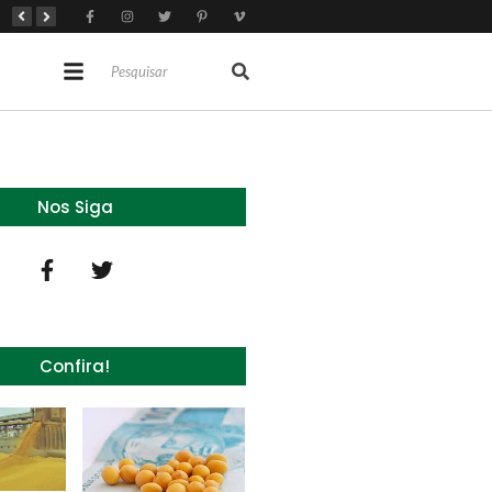
Brasil tem 2º maior juro real do mundo
Brasil não pode ser só espectador no debate do aquecimento
Recuperação judicial no agro cresceu 66% em um ano no país
Nos Siga
Confira!