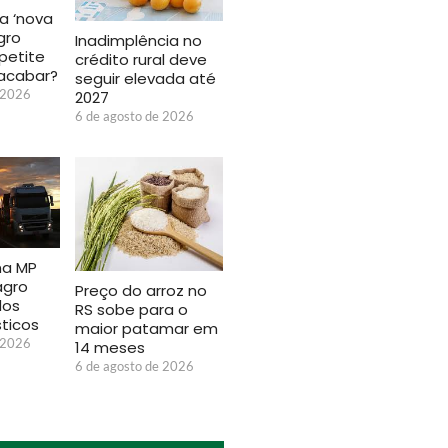
a ‘nova
gro
Inadimplência no
petite
crédito rural deve
acabar?
seguir elevada até
 2026
2027
6 de agosto de 2026
na MP
agro
Preço do arroz no
dos
RS sobe para o
sticos
maior patamar em
 2026
14 meses
6 de agosto de 2026