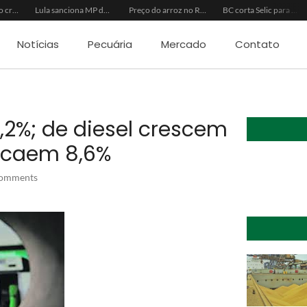
Inadimplência no crédito rural deve seguir elevada até 2027
Lula sanciona MP do Frete e agro teme alta dos custos logísticos
Preço do arroz no RS sobe para o maior patamar em 14 meses
BC corta Selic para 14% ao ano e deixa “porta aberta” para próxima reunião
Notícias
Pecuária
Mercado
Contato
2%; de diesel crescem
a caem 8,6%
omments