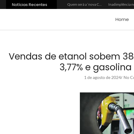
Notícias Recentes
Agroleite 2026 abre com anúncio do curso de Medicina Veterinária e R$ 215 milhões em investimentos
Carne: Menor demanda da China exige reforço da diplomacia e inovação
Quem será a ‘nova China’ do agro quando o apetite de Pequim acabar?
Home
Vendas de etanol sobem 38,
3,77% e gasolin
1 de agosto de 2024
No C
/