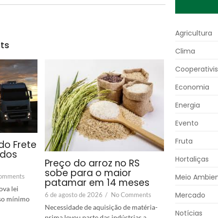
Agricultura
ts
Clima
Cooperativi
Economia
Energia
Evento
Fruta
do Frete
 dos
Hortaliças
Preço do arroz no RS
sobe para o maior
omments
Meio Ambie
patamar em 14 meses
va lei
Mercado
6 de agosto de 2026
/
No Comments
iso mínimo
Necessidade de aquisição de matéria-
Notícias
prima levou parte das indústrias a