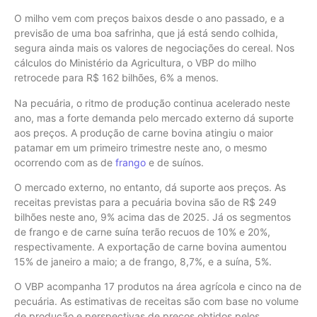
O milho vem com preços baixos desde o ano passado, e a
previsão de uma boa safrinha, que já está sendo colhida,
segura ainda mais os valores de negociações do cereal. Nos
cálculos do Ministério da Agricultura, o VBP do milho
retrocede para R$ 162 bilhões, 6% a menos.
Na pecuária, o ritmo de produção continua acelerado neste
ano, mas a forte demanda pelo mercado externo dá suporte
aos preços. A produção de carne bovina atingiu o maior
patamar em um primeiro trimestre neste ano, o mesmo
ocorrendo com as de
frango
e de suínos.
O mercado externo, no entanto, dá suporte aos preços. As
receitas previstas para a pecuária bovina são de R$ 249
bilhões neste ano, 9% acima das de 2025. Já os segmentos
de frango e de carne suína terão recuos de 10% e 20%,
respectivamente. A exportação de carne bovina aumentou
15% de janeiro a maio; a de frango, 8,7%, e a suína, 5%.
O VBP acompanha 17 produtos na área agrícola e cinco na de
pecuária. As estimativas de receitas são com base no volume
de produção e perspectivas de preços obtidos pelos