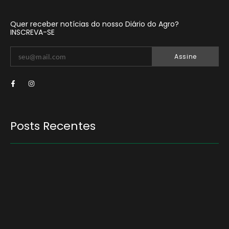
Quer receber notícias do nosso Diário do Agro?
INSCREVA-SE
Assine
Posts Recentes
Quem será a ‘nova China’ do agro quando o
apetite de Pequim acabar?
6 de agosto de 2026