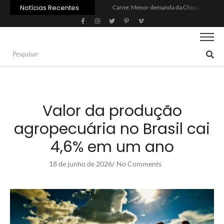
Notícias Recentes
Carne: Menor demanda da China exige reforço da diplomacia e inovação
Quem será a ‘nova China’ do agro quando o apetite de Pequim acabar?
Inadimplência no crédito rural deve seguir elevada até 2027
Lula sanciona MP do Frete e agro teme alta dos custos logísticos
Preço do arroz no RS sobe para o maior patamar em 14 meses
BC corta Selic para 14% ao ano e deixa “porta aberta” para próxima reunião
Brasil tem 2º maior juro real do mundo
Brasil não pode ser só espectador no debate do aquecimento
Recuperação judicial no agro cresceu 66% em um ano no país
Agroleite 2026 abre com anúncio do curso de Medicina Veterinária e R$ 215 milhões em investimentos
Valor da produção
agropecuária no Brasil cai
4,6% em um ano
18 de junho de 2026
No Comments
/