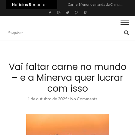
Notícias Recentes
Carne: Menor demanda da China exige reforço da diplomacia e inovação
Quem será a ‘nova China’ do agro quando o apetite de Pequim acabar?
Inadimplência no crédito rural deve seguir elevada até 2027
Lula sanciona MP do Frete e agro teme alta dos custos logísticos
Preço do arroz no RS sobe para o maior patamar em 14 meses
BC corta Selic para 14% ao ano e deixa “porta aberta” para próxima reunião
Brasil tem 2º maior juro real do mundo
Brasil não pode ser só espectador no debate do aquecimento
Recuperação judicial no agro cresceu 66% em um ano no país
Agroleite 2026 abre com anúncio do curso de Medicina Veterinária e R$ 215 milhões em investimentos
Vai faltar carne no mundo
– e a Minerva quer lucrar
com isso
1 de outubro de 2025
No Comments
/