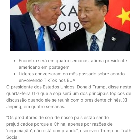
Encontro será em quatro semanas, afirma presidente
americano em postagem
Líderes conversaram no mês passado sobre acordo
envolvendo TikTok nos EUA
O presidente dos Estados Unidos, Donald Trump, disse nesta
quarta-feira (1º) que a soja será um dos principais tópicos de
discussão quando ele se reunir com o presidente chinês, Xi
Jinping, em quatro semanas.
“Os produtores de soja de nosso país estão sendo
prejudicados porque a China, apenas por razões de
‘negociação’, não está comprando”, escreveu Trump no Truth
Social.