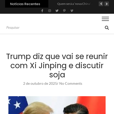
Notícias Recentes
Agroleite 2026 abre com anúncio do curso de Medicina Veterinária e R$ 215 milhões em investimentos
Carne: Menor demanda da China exige reforço da diplomacia e inovação
Quem será a ‘nova China’ do agro quando o apetite de Pequim acabar?
Trump diz que vai se reunir
com Xi Jinping e discutir
soja
2 de outubro de 2025
No Comments
/