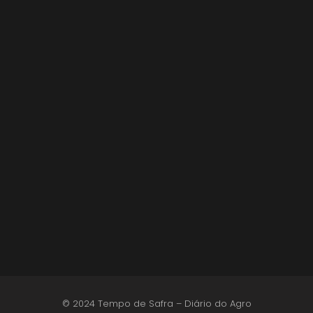
Lula sanciona MP do Frete e agro teme alta
dos custos logísticos
6 de agosto de 2026
© 2024 Tempo de Safra – Diário do Agro