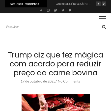
Notícias Recentes
Agroleite 2026 abre com anúncio do curso de Medicina Veterinária e R$ 215 milhões em investimentos
Carne: Menor demanda da China exige reforço da diplomacia e inovação
Quem será a ‘nova China’ do agro quando o apetite de Pequim acabar?
Trump diz que fez mágica
com acordo para reduzir
preço da carne bovina
17 de outubro de 2025
No Comments
/