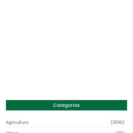
Preço do arroz no RS sobe para o maior
patamar em 14 meses
6 de agosto de 2026
Categorias
Agricultura
(3596)