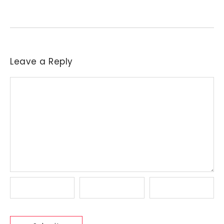
indústrias a reajustar sucessivamente as ofertas de compra....
Leave a Reply