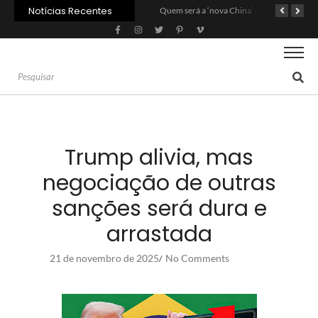
Notícias Recentes
Agroleite 2026 abre com anúncio do curso de Medicina Veterinária e R$ 215 milhões em investimentos
Carne: Menor demanda da China exige reforço da diplomacia e inovação
Quem será a ‘nova China’ do agro quando o apetite de Pequim acabar?
Trump alivia, mas
negociação de outras
sanções será dura e
arrastada
21 de novembro de 2025
No Comments
/