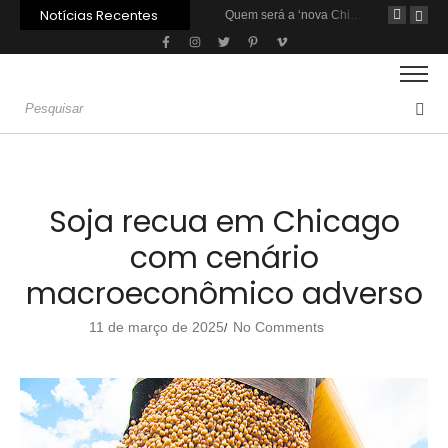
Notícias Recentes
Agroleite 2026 abre com anúncio do curso de Medicina Veterinária e R$ 215 milhões em investimentos
Carne: Menor demanda da China exige reforço da diplomacia e inovação
Quem será a ‘nova China’ do agro quando o apetite de Pequim acabar?
Soja recua em Chicago
com cenário
macroeconômico adverso
11 de março de 2025
No Comments
/