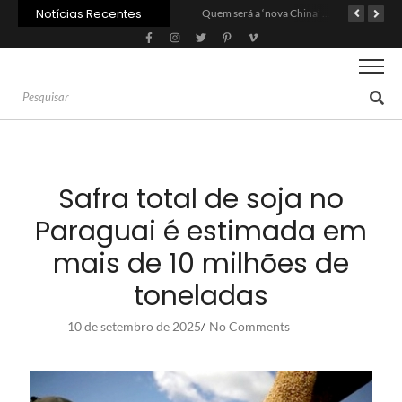
Notícias Recentes
Agroleite 2026 abre com anúncio do curso de Medicina Veterinária e R$ 215 milhões em investimentos
Carne: Menor demanda da China exige reforço da diplomacia e inovação
Quem será a ‘nova China’ do agro quando o apetite de Pequim acabar?
Safra total de soja no
Paraguai é estimada em
mais de 10 milhões de
toneladas
10 de setembro de 2025
No Comments
/