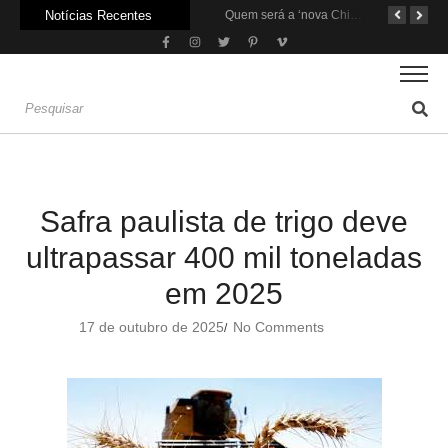
Notícias Recentes
Agroleite 2026 abre com anúncio do curso de Medicina Veterinária e R$ 215 milhões em investimentos
Carne: Menor demanda da China exige reforço da diplomacia e inovação
Quem será a ‘nova China’ do agro quando o apetite de Pequim acabar?
Safra paulista de trigo deve
ultrapassar 400 mil toneladas
em 2025
17 de outubro de 2025
No Comments
/