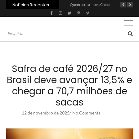
Notícias Recentes
Agroleite 2026 abre com anúncio do curso de Medicina Veterinária e R$ 215 milhões em investimentos
Carne: Menor demanda da China exige reforço da diplomacia e inovação
Quem será a ‘nova China’ do agro quando o apetite de Pequim acabar?
Safra de café 2026/27 no
Brasil deve avançar 13,5% e
chegar a 70,7 milhões de
sacas
12 de novembro de 2025
No Comments
/