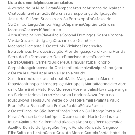
Lista dos municípios contemplados
Alvorada do SulAlto ParanáAmpéreArarunaAriranha do IvaíAssis
ChateaubriandBarracãoBiturunaBoa Esperança do IguaçuBom
Jesus do SulBom Sucesso do SulBorrazópolisCafezal do
SulCampo LargoCampo MagroCapanemaCapitão Leônidas
MarquesCascavelCândido de
AbreuChopinzinhoClevelândiaCoronel Domingos SoaresCoronel
VividaCruzeiro do IguaçuCruzeiro do OesteCruz
MachadoDiamante D’OesteDois VizinhosEngenheiro
BeltrãoEnéas MarquesEspigão Alto do IguaçuFarolFaxinalFlor da
Serra do SulFormosa do OesteFrancisco AlvesFrancisco
BeltrãoGeneral CarneiroGoioerêGuaíraGuaratubaHonório
SerpaIpirangaIracema do OesteIratiIretamaIvaíIvaiporãItapejara
d’OesteJesuítasLapaLaranjalLaranjeiras do
SulLidianópolisLindoesteLobatoMalletMangueirinhaManoel
RibasManfrinópolisMandaguaçuMariópolisMaripáMarmeleiroMarq
uinhoMatelândiaMato RicoMorretesMoreira SalesNova Esperança
do SudoesteNova LaranjeirasNova LondrinaNova Prata do
IguaçuNova TebasOuro Verde do OestePalmeiraPalmitalPaulo
FrontinPato BrancoPaula FreitasPeabiruPérolaPérola
d’OestePinhal de São BentoPinhãoPiraí do SulPitangaPontal do
ParanáPranchitaPrudentópolisQuerência do NorteQuedas do
IguaçuQuinta do SolRamilândiaRealezaRebouçasRenascençaRio
AzulRio Bonito do IguaçuRio NegroRondonRoncadorSalgado
FilhoSalto do LontraSanta Cruz de Monte CasteloSanta Izabel do