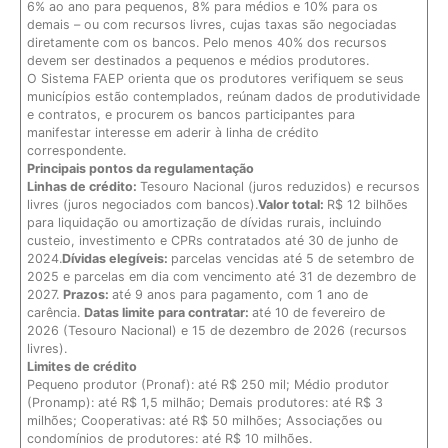
6% ao ano para pequenos, 8% para médios e 10% para os
demais – ou com recursos livres, cujas taxas são negociadas
diretamente com os bancos. Pelo menos 40% dos recursos
devem ser destinados a pequenos e médios produtores.
O Sistema FAEP orienta que os produtores verifiquem se seus
municípios estão contemplados, reúnam dados de produtividade
e contratos, e procurem os bancos participantes para
manifestar interesse em aderir à linha de crédito
correspondente.
Principais pontos da regulamentação
Linhas de crédito:
Tesouro Nacional (juros reduzidos) e recursos
livres (juros negociados com bancos).
Valor total:
R$ 12 bilhões
para liquidação ou amortização de dívidas rurais, incluindo
custeio, investimento e CPRs contratados até 30 de junho de
2024.
Dívidas elegíveis:
parcelas vencidas até 5 de setembro de
2025 e parcelas em dia com vencimento até 31 de dezembro de
2027.
Prazos:
até 9 anos para pagamento, com 1 ano de
carência.
Datas limite para contratar:
até 10 de fevereiro de
2026 (Tesouro Nacional) e 15 de dezembro de 2026 (recursos
livres).
Limites de crédito
Pequeno produtor (Pronaf): até R$ 250 mil; Médio produtor
(Pronamp): até R$ 1,5 milhão; Demais produtores: até R$ 3
milhões; Cooperativas: até R$ 50 milhões; Associações ou
condomínios de produtores: até R$ 10 milhões.