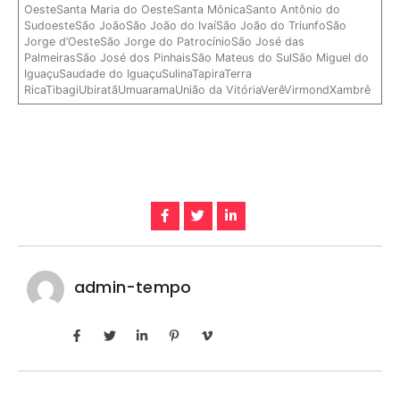
OesteSanta Maria do OesteSanta MônicaSanto Antônio do
SudoesteSão JoãoSão João do IvaíSão João do TriunfoSão
Jorge d’OesteSão Jorge do PatrocínioSão José das
PalmeirasSão José dos PinhaisSão Mateus do SulSão Miguel do
IguaçuSaudade do IguaçuSulinaTapiraTerra
RicaTibagiUbiratãUmuaramaUnião da VitóriaVerêVirmondXambrê
admin-tempo