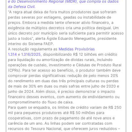
e do Desenvolvimento Regional (MIDR), que compila os dados
da Defesa Civil.
“A regra atual deixa de fora muitos produtores que sofreram
perdas severas por estiagens, geadas ou instabilidade de
preços. Embora a medida tente oferecer alívio financeiro, a
exigência de múltiplos decretos cria uma política desigual. Um
único decreto por município seria suficiente para permitir acesso
justo a todos”, alerta Ágide Eduardo Meneguette, presidente
interino do Sistema FAEP.
A resolução regulamenta as
Medidas Provisórias
1.314
e
1.316/2025
, disponibilizando R$ 12 bilhões em crédito
para liquidação ou amortização de dívidas rurais, incluindo
operações de custeio, investimento e Cédulas de Produto Rural
(CPRs). Para ter acesso ao benefício, o produtor também deve
comprovar perdas significativas: redução de pelo menos 20%
do rendimento em duas das três principais culturas ou perdas
de mais de 30% em duas ou mais safras entre julho de 2020 e
junho de 2024. Além disso, é preciso demonstrar o impacto
financeiro desses eventos, com aumento de endividamento ou
comprometimento do fluxo de caixa.
Para quem se enquadra, os limites de crédito variam de R$ 250
mil para pequenos produtores até R$ 50 milhões para
cooperativas, com prazo de pagamento de até nove anos e
carência de um ano. As linhas podem ser contratadas com
recursos do Tesouro Nacional, que oferecem juros reduzidos –