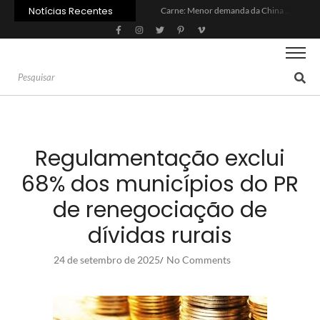
Notícias Recentes
Carne: Menor demanda da China exige reforço da diplomacia e inovação
Quem será a ‘nova China’ do agro quando o apetite de Pequim acabar?
Inadimplência no crédito rural deve seguir elevada até 2027
Lula sanciona MP do Frete e agro teme alta dos custos logísticos
Preço do arroz no RS sobe para o maior patamar em 14 meses
BC corta Selic para 14% ao ano e deixa “porta aberta” para próxima reunião
Brasil tem 2º maior juro real do mundo
Brasil não pode ser só espectador no debate do aquecimento
Recuperação judicial no agro cresceu 66% em um ano no país
Agroleite 2026 abre com anúncio do curso de Medicina Veterinária e R$ 215 milhões em investimentos
Regulamentação exclui
68% dos municípios do PR
de renegociação de
dívidas rurais
24 de setembro de 2025
No Comments
/