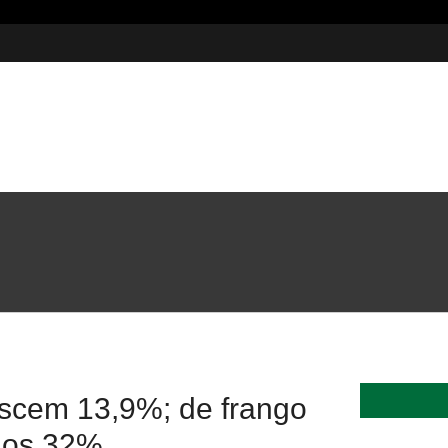
5 milhões em investimentos
escem 13,9%; de frango
nos 32%