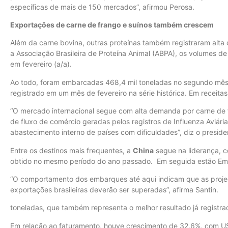
específicas de mais de 150 mercados”, afirmou Perosa.
Exportações de carne de frango e suínos também crescem
Além da carne bovina, outras proteínas também registraram al
a Associação Brasileira de Proteína Animal (ABPA), os volumes 
em fevereiro (a/a).
Ao todo, foram embarcadas 468,4 mil toneladas no segundo mês
registrado em um mês de fevereiro na série histórica. Em receit
“O mercado internacional segue com alta demanda por carne de f
de fluxo de comércio geradas pelos registros de Influenza Aviár
abastecimento interno de países com dificuldades”, diz o preside
Entre os destinos mais frequentes, a
China
segue na liderança, c
obtido no mesmo período do ano passado. Em seguida estão Emi
“O comportamento dos embarques até aqui indicam que as projeç
exportações brasileiras deverão ser superadas”, afirma Santin.
toneladas, que também representa o melhor resultado já registra
Em relação ao faturamento, houve crescimento de 32,6%, com US