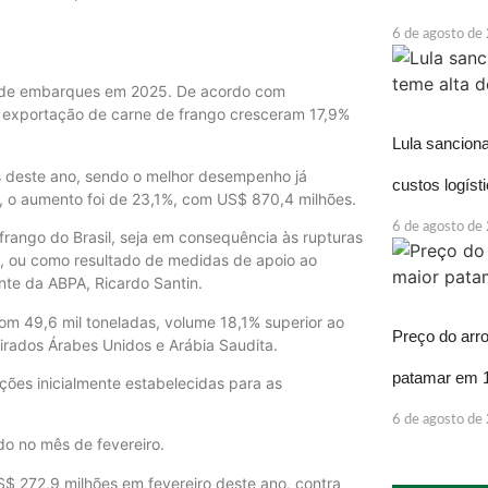
6 de agosto de
ta de embarques em 2025. De acordo com
de exportação de carne de frango cresceram 17,9%
Lula sancion
 deste ano, sendo o melhor desempenho já
custos logíst
as, o aumento foi de 23,1%, com US$ 870,4 milhões.
6 de agosto de
rango do Brasil, seja em consequência às rupturas
ia, ou como resultado de medidas de apoio ao
nte da ABPA, Ricardo Santin.
om 49,6 mil toneladas, volume 18,1% superior ao
Preço do arr
rados Árabes Unidos e Arábia Saudita.
patamar em 
ões inicialmente estabelecidas para as
6 de agosto de
do no mês de fevereiro.
$ 272,9 milhões em fevereiro deste ano, contra