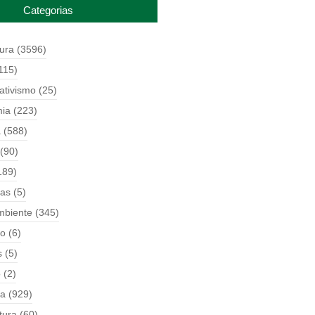
Categorias
tura
(3596)
115)
ativismo
(25)
ia
(223)
a
(588)
(90)
189)
ças
(5)
mbiente
(345)
o
(6)
s
(5)
o
(2)
ia
(929)
tura
(60)