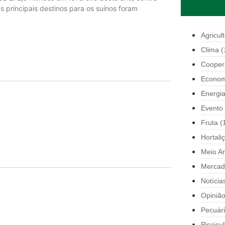
principais destinos para os suínos foram
Agricul
Clima
(
Cooper
Econom
Energi
Evento
Fruta
(
Hortali
Meio A
Mercad
Notícia
Opiniã
Pecuár
Piscicul