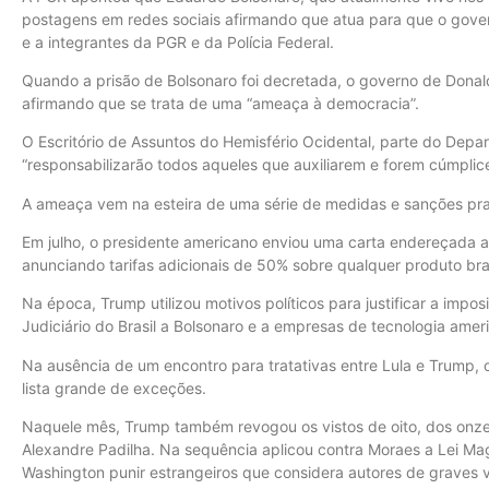
postagens em redes sociais afirmando que atua para que o gove
e a integrantes da PGR e da Polícia Federal.
Quando a prisão de Bolsonaro foi decretada, o governo de Dona
afirmando que se trata de uma “ameaça à democracia”.
O Escritório de Assuntos do Hemisfério Ocidental, parte do Dep
“responsabilizarão todos aqueles que auxiliarem e forem cúmpli
A ameaça vem na esteira de uma série de medidas e sanções pr
Em julho, o presidente americano enviou uma carta endereçada ao 
anunciando tarifas adicionais de 50% sobre qualquer produto bra
Na época, Trump utilizou motivos políticos para justificar a impos
Judiciário do Brasil a Bolsonaro e a empresas de tecnologia amer
Na ausência de um encontro para tratativas entre Lula e Trump, 
lista grande de exceções.
Naquele mês, Trump também revogou os vistos de oito, dos onze
Alexandre Padilha. Na sequência aplicou contra Moraes a Lei Ma
Washington punir estrangeiros que considera autores de graves v