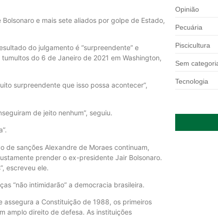
Opinião
olsonaro e mais sete aliados por golpe de Estado,
Pecuária
Piscicultura
esultado do julgamento é “surpreendente” e
s tumultos do 6 de Janeiro de 2021 em Washington,
Sem categori
Tecnologia
muito surpreendente que isso possa acontecer”,
seguiram de jeito nenhum”, seguiu.
a”.
alvo de sanções Alexandre de Moraes continuam,
justamente prender o ex-presidente Jair Bolsonaro.
, escreveu ele.
s “não intimidarão” a democracia brasileira.
he assegura a Constituição de 1988, os primeiros
m amplo direito de defesa. As instituições