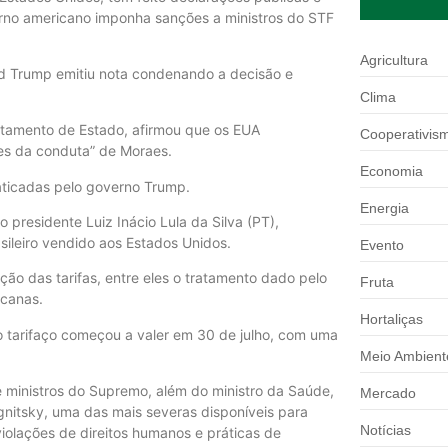
rno americano imponha sanções a ministros do STF
Agricultura
ld Trump emitiu nota condenando a decisão e
Clima
artamento de Estado, afirmou que os EUA
Cooperativis
ces da conduta” de Moraes.
Economia
aticadas pelo governo Trump.
Energia
presidente Luiz Inácio Lula da Silva (PT),
sileiro vendido aos Estados Unidos.
Evento
ição das tarifas, entre eles o tratamento dado pelo
Fruta
icanas.
Hortaliças
o tarifaço começou a valer em 30 de julho, com uma
Meio Ambient
 ministros do Supremo, além do ministro da Saúde,
Mercado
gnitsky, uma das mais severas disponíveis para
Notícias
iolações de direitos humanos e práticas de