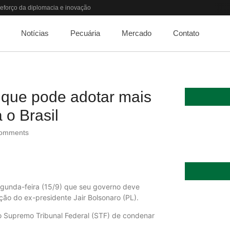
eforço da diplomacia e inovação
o o apetite de Pequim acabar?
ir elevada até 2027
Notícias
Pecuária
Mercado
Contato
ta dos custos logísticos
r patamar em 14 meses
“porta aberta” para próxima reunião
ebate do aquecimento
66% em um ano no país
 que pode adotar mais
o de Medicina Veterinária e R$ 215 milhões em investimentos
 o Brasil
omments
egunda-feira (15/9) que seu governo deve
ão do ex-presidente Jair Bolsonaro (PL).
 do Supremo Tribunal Federal (STF) de condenar
Quem será a 