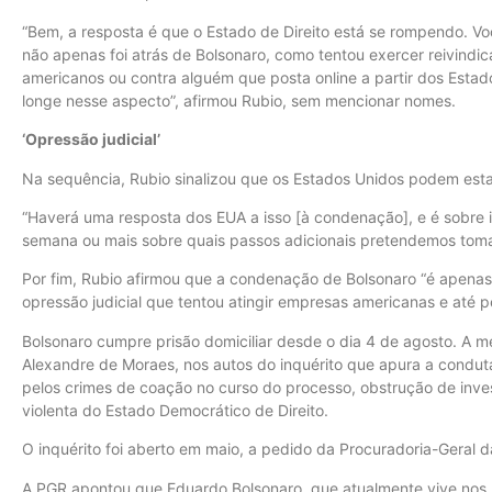
“Bem, a resposta é que o Estado de Direito está se rompendo. Voc
não apenas foi atrás de Bolsonaro, como tentou exercer reivindic
americanos ou contra alguém que posta online a partir dos Estad
longe nesse aspecto”, afirmou Rubio, sem mencionar nomes.
‘Opressão judicial’
Na sequência, Rubio sinalizou que os Estados Unidos podem esta
“Haverá uma resposta dos EUA a isso [à condenação], e é sobre 
semana ou mais sobre quais passos adicionais pretendemos toma
Por fim, Rubio afirmou que a condenação de Bolsonaro “é apen
opressão judicial que tentou atingir empresas americanas e até 
Bolsonaro cumpre prisão domiciliar desde o dia 4 de agosto. A m
Alexandre de Moraes, nos autos do inquérito que apura a condu
pelos crimes de coação no curso do processo, obstrução de inve
violenta do Estado Democrático de Direito.
O inquérito foi aberto em maio, a pedido da Procuradoria-Geral 
A PGR apontou que Eduardo Bolsonaro, que atualmente vive nos E