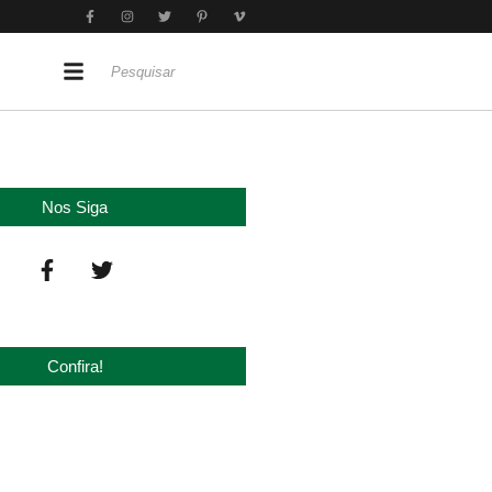
Nos Siga
Confira!
‘nova China’ do agro quando o