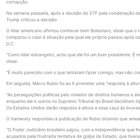
corrupção.
Na semana passada, após a decisão do STF pela condenação de B
Trump criticou a decisão.
O líder americano afirmou conhecer bem Bolsonaro, disse que o r
comparou o caso à situação pela qual ele próprio passou após o
D.C.
“Como líder estrangeiro, acho que ele foi um bom presidente. É 
disse.
“É muito parecido com o que tentaram fazer comigo, mas não con
Em seguida, Marco Rubio foi ao X prometer uma “resposta à altur
“As perseguições políticas pelo violador de direitos humanos e 
enquanto ele e outros no Supremo Tribunal do Brasil decidiram in
Os Estados Unidos darão resposta à altura a essa caça às bruxas”
O Itamaraty respondeu à publicação de Rubio dizendo que ameaça
“O Poder Judiciário brasileiro julgou, com a independência que l
acusados pela frustrada tentativa de golpe de Estado, que tivera