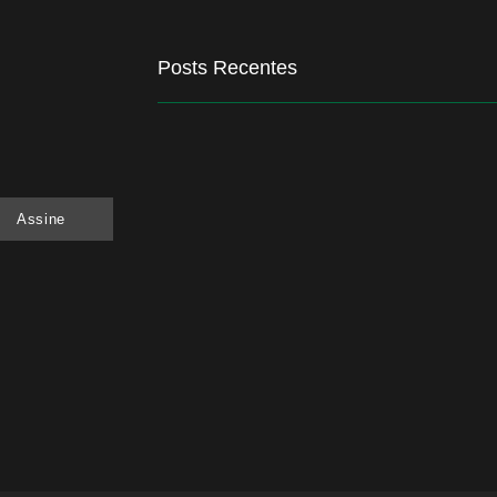
Posts Recentes
Quem será a ‘nova China’ do agro quando o ap
Assine
6 de agosto de 2026
Inadimplência no crédito rural deve seguir ele
6 de agosto de 2026
Lula sanciona MP do Frete e agro teme alta do
6 de agosto de 2026