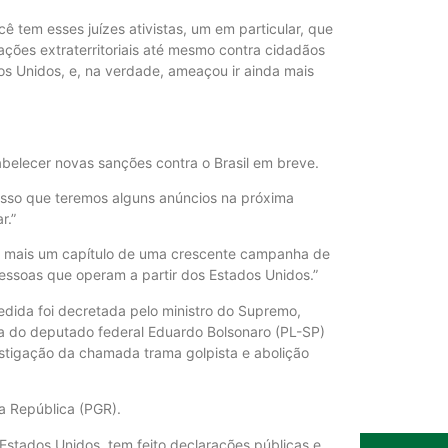
apetite de P
ê tem esses juízes ativistas, um em particular, que
6 de agosto de
ações extraterritoriais até mesmo contra cidadãos
os Unidos, e, na verdade, ameaçou ir ainda mais
Inadimplência
elevada até 
6 de agosto de
belecer novas sanções contra o Brasil em breve.
isso que teremos alguns anúncios na próxima
r.”
Lula sancion
custos logíst
as mais um capítulo de uma crescente campanha de
6 de agosto de
pessoas que operam a partir dos Estados Unidos.”
edida foi decretada pelo ministro do Supremo,
ta do deputado federal Eduardo Bolsonaro (PL-SP)
Preço do arr
stigação da chamada trama golpista e abolição
patamar em 
6 de agosto de
da República (PGR).
stados Unidos, tem feito declarações públicas e