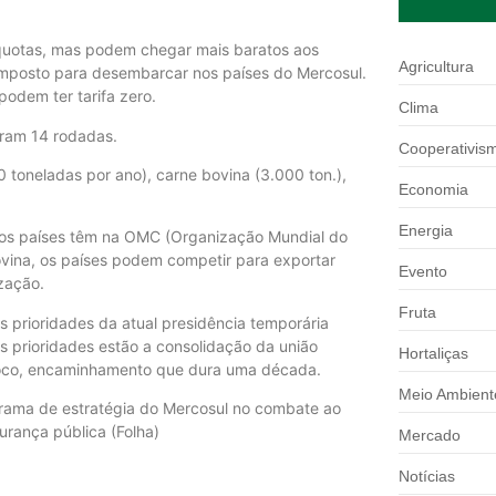
e quotas, mas podem chegar mais baratos aos
Agricultura
imposto para desembarcar nos países do Mercosul.
odem ter tarifa zero.
Clima
eram 14 rodadas.
Cooperativis
 toneladas por ano), carne bovina (3.000 ton.),
Economia
Energia
 os países têm na OMC (Organização Mundial do
ovina, os países podem competir para exportar
Evento
zação.
Fruta
 prioridades da atual presidência temporária
 as prioridades estão a consolidação da união
Hortaliças
bloco, encaminhamento que dura uma década.
Meio Ambient
rama de estratégia do Mercosul no combate ao
rança pública (Folha)
Mercado
Notícias