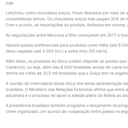
soja.
Laticínios, como chocolates suíços, foram liberados por meio d
consumidores latinos. Os chocolates suíços hoje pagam 20% de 
Com o acordo, as importações do produto, limitadas em volume, p
As negociações entre Mercosul e Efta começaram em 2017 e tiv
Haverá quotas preferenciais para produtos como milho (até 8.000
óleos vegetais (até 3.000 ton.) e vinho tinto (50 mil hl).
Além disso, os produtos do bloco podem disputar as quotas que
Comércio), ou seja, além das 8.000 toneladas anuais de carne b
dentro da conta de 22,5 mil toneladas que a Suíça tem na organi
A reunião de chanceleres desta terça tem ainda apresentação das
brasileira. O Ministério das Relações Exteriores afirma que entre
aduaneira e o processo de apoio à adesão plena da Bolívia ao 
A presidência brasileira também programa o lançamento do prog
crime organizado, um acordo de cooperação entre países na segu