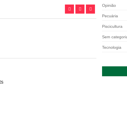
Opinião
Pecuária
Piscicultura
Sem categori
Tecnologia
ts
a até 2027
oas físicas, pouco abaixo dos 7,6%...