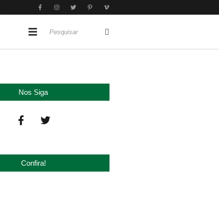
Nos Siga
Confira!
‘nova China’ do agro quando o