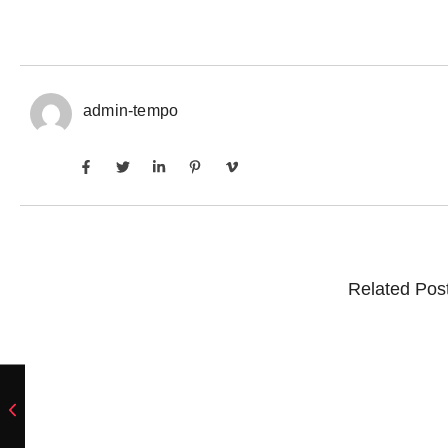
admin-tempo
Related Pos
Inadimplência no crédito rural deve seguir elevad
6 de agosto de 2026
/
No Comments
Em junho deste ano, indicador ficou em 7,5% entre produtores pess