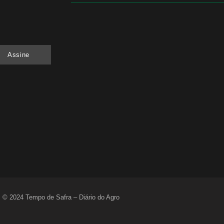
Quem será a ‘nova China’ do agro quando o ap
Assine
6 de agosto de 2026
Inadimplência no crédito rural deve seguir ele
6 de agosto de 2026
Lula sanciona MP do Frete e agro teme alta do
6 de agosto de 2026
© 2024 Tempo de Safra – Diário do Agro