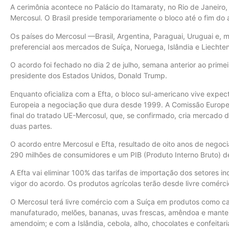
A cerimônia acontece no Palácio do Itamaraty, no Rio de Janeir
Mercosul. O Brasil preside temporariamente o bloco até o fim do 
Os países do Mercosul —Brasil, Argentina, Paraguai, Uruguai e, 
preferencial aos mercados de Suíça, Noruega, Islândia e Liechten
O acordo foi fechado no dia 2 de julho, semana anterior ao primei
presidente dos Estados Unidos, Donald Trump.
Enquanto oficializa com a Efta, o bloco sul-americano vive expec
Europeia a negociação que dura desde 1999. A Comissão Europeia
final do tratado UE-Mercosul, que, se confirmado, cria mercado 
duas partes.
O acordo entre Mercosul e Efta, resultado de oito anos de neg
290 milhões de consumidores e um PIB (Produto Interno Bruto) de
A Efta vai eliminar 100% das tarifas de importação dos setores 
vigor do acordo. Os produtos agrícolas terão desde livre comérc
O Mercosul terá livre comércio com a Suíça em produtos como café
manufaturado, melões, bananas, uvas frescas, amêndoa e mante
amendoim; e com a Islândia, cebola, alho, chocolates e confeitaria