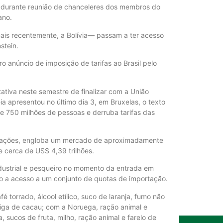
apetite de P
o, durante reunião de chanceleres dos membros do
6 de agosto de
ano.
mais recentemente, a Bolívia— passam a ter acesso
stein.
Inadimplência
elevada até 
ro anúncio de imposição de tarifas ao Brasil pelo
6 de agosto de
tativa neste semestre de finalizar com a União
 apresentou no último dia 3, em Bruxelas, o texto
Lula sancion
de 750 milhões de pessoas e derruba tarifas das
custos logíst
6 de agosto de
ociações, engloba um mercado de aproximadamente
 cerca de US$ 4,39 trilhões.
Preço do arr
industrial e pesqueiro no momento da entrada em
patamar em 
io a acesso a um conjunto de quotas de importação.
6 de agosto de
 torrado, álcool etílico, suco de laranja, fumo não
iga de cacau; com a Noruega, ração animal e
, sucos de fruta, milho, ração animal e farelo de