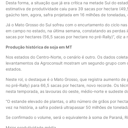
Desta forma, a situação que já era crítica na metade Sul do est
estimativa de produtividade caiu para 39 sacas por hectare (49,5 
gaúcho tem, agora, safra projetada em 16 milhões de toneladas,
Já o Mato Grosso do Sul sofreu com o encurtamento do ciclo nas 
em campo no estado, na última semana, constatando as perdas
sacas por hectares (56,5 sacas por hectare no pré-Rally)”, diz a 
Produção histórica de soja em MT
Nos estados do Centro-Norte, o cenário é outro. Os dados colet
levantamentos da Agroconsult mostram um segundo grupo com ót
estados.
Neste rol, o destaque é o Mato Grosso, que registra aumento de 
no pré-Rally) para 66,5 sacas por hectare, novo recorde. Os té
nesta temporada, as lavouras do oeste, médio-norte e sudeste d
“O estande elevado de plantas, o alto número de grãos por hecta
vez na história, a safra poderá ultrapassar 50 milhões de tonelada
Se confirmado o volume, será o equivalente à soma de Paraná, R
Maior produtividade média