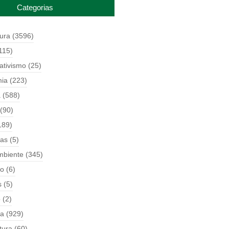
Categorias
tura
(3596)
115)
ativismo
(25)
ia
(223)
a
(588)
(90)
189)
ças
(5)
mbiente
(345)
o
(6)
s
(5)
o
(2)
ia
(929)
tura
(60)