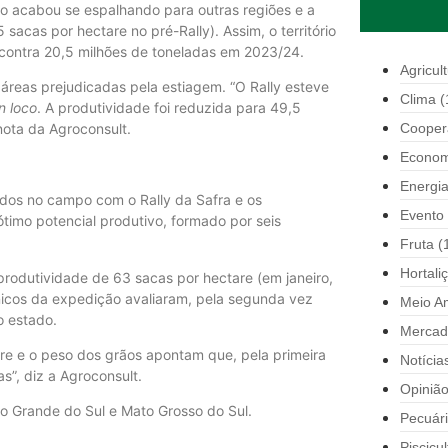
ado acabou se espalhando para outras regiões e a
sacas por hectare no pré-Rally). Assim, o território
 contra 20,5 milhões de toneladas em 2023/24.
Agricul
áreas prejudicadas pela estiagem. “O Rally esteve
Clima
(
in loco
. A produtividade foi reduzida para 49,5
Cooper
nota da Agroconsult.
Econom
Energi
ados no campo com o Rally da Safra e os
Evento
imo potencial produtivo, formado por seis
Fruta
(
Hortali
produtividade de 63 sacas por hectare (em janeiro,
cnicos da expedição avaliaram, pela segunda vez
Meio A
o estado.
Mercad
re e o peso dos grãos apontam que, pela primeira
Notícia
s”, diz a Agroconsult.
Opiniã
io Grande do Sul e Mato Grosso do Sul.
Pecuár
Piscicul