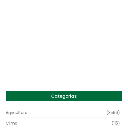
Preço do arroz no RS sobe para o maior
patamar em 14 meses
6 de agosto de 2026
Categorias
Agricultura
(3596)
Clima
(115)