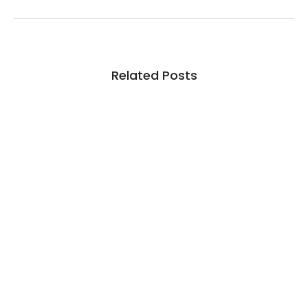
Related Posts
Inadimplência no crédito rural deve seguir