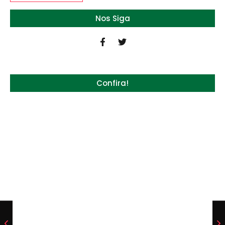
Nos Siga
Confira!
Quem será a ‘nova China’ do agro quando o