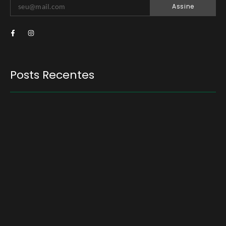
Assine
Posts Recentes
Quem será a ‘nova China’ do agro quando o