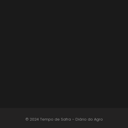
Lula sanciona MP do Frete e agro teme alta
dos custos logísticos
6 de agosto de 2026
© 2024 Tempo de Safra – Diário do Agro