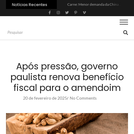
Notícias Recentes
Carne: Menor demanda da China exige reforço da diplomacia e inovação
Quem será a ‘nova China’ do agro quando o apetite de Pequim acabar?
Inadimplência no crédito rural deve seguir elevada até 2027
Lula sanciona MP do Frete e agro teme alta dos custos logísticos
Preço do arroz no RS sobe para o maior patamar em 14 meses
BC corta Selic para 14% ao ano e deixa “porta aberta” para próxima reunião
Brasil tem 2º maior juro real do mundo
Brasil não pode ser só espectador no debate do aquecimento
Recuperação judicial no agro cresceu 66% em um ano no país
Agroleite 2026 abre com anúncio do curso de Medicina Veterinária e R$ 215 milhões em investimentos
Após pressão, governo
paulista renova benefício
fiscal para o amendoim
20 de fevereiro de 2025
No Comments
/