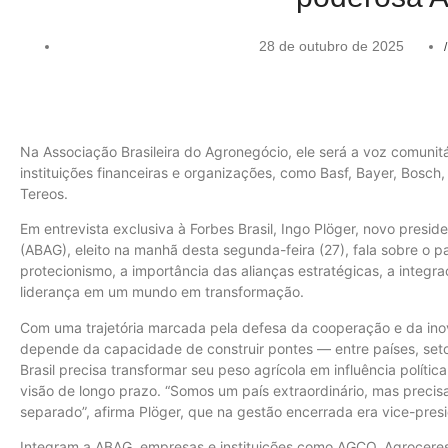
28 de outubro de 2025
/
Na Associação Brasileira do Agronegócio, ele será a voz comunitá
instituições financeiras e organizações, como Basf, Bayer, Bosch,
Tereos.
Em entrevista exclusiva à Forbes Brasil, Ingo Plöger, novo presi
(ABAG), eleito na manhã desta segunda-feira (27), fala sobre o pap
protecionismo, a importância das alianças estratégicas, a integr
liderança em um mundo em transformação.
Com uma trajetória marcada pela defesa da cooperação e da inov
depende da capacidade de construir pontes — entre países, seto
Brasil precisa transformar seu peso agrícola em influência polític
visão de longo prazo. “Somos um país extraordinário, mas prec
separado”, afirma Plöger, que na gestão encerrada era vice-pres
Integram a ABAG, empresas e instituições como AGCO, Agroceres, 