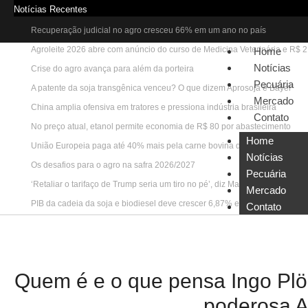
Notícias Recentes
Recuperação judicial no agro cresceu 66% em um ano no país
Agroleite 2026 abre com anúncio do curso de Medicina Veterinária e R$ 
Home
Notícias
Crise do agro avança para além da porteira
Pecuária
A patente da soja transgênica venceu? O que dizem Aprosoja e Bayer
Mercado
China amplia ofensiva em tratores e pressiona indústria brasileira
Contato
No preço atual, etanol permite economia de R$ 80 por abastecimento
Home
União Europeia paga até 40% mais pela carne bovina do que a China
Notícias
Os desafios para o agro na safra 2026/2027
Pecuária
‘Retaliar o tarifaço de Trump seria um tiro no pé’, diz Marcos Jank
Mercado
PIB da cadeia da soja e biodiesel deve crescer 6,87% em 2026
Contato
Quem é e o que pensa Ingo Plög
poderosa 