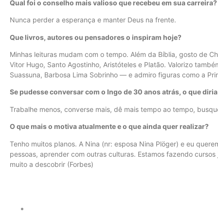
Qual foi o conselho mais valioso que recebeu em sua carreira?
Nunca perder a esperança e manter Deus na frente.
Que livros, autores ou pensadores o inspiram hoje?
Minhas leituras mudam com o tempo. Além da Bíblia, gosto de Ch
Vitor Hugo, Santo Agostinho, Aristóteles e Platão. Valorizo tamb
Suassuna, Barbosa Lima Sobrinho — e admiro figuras como a Pri
Se pudesse conversar com o Ingo de 30 anos atrás, o que diria 
Trabalhe menos, converse mais, dê mais tempo ao tempo, busque
O que mais o motiva atualmente e o que ainda quer realizar?
Tenho muitos planos. A Nina (nr: esposa Nina Plöger) e eu quere
pessoas, aprender com outras culturas. Estamos fazendo cursos j
muito a descobrir (Forbes)