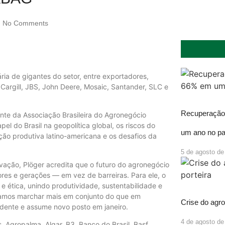
No Comments
ria de gigantes do setor, entre exportadores,
 Cargill, JBS, John Deere, Mosaic, Santander, SLC e
Recuperação 
dente da Associação Brasileira do Agronegócio
el do Brasil na geopolítica global, os riscos do
um ano no pa
ação produtiva latino-americana e os desafios da
5 de agosto de
ação, Plöger acredita que o futuro do agronegócio
res e gerações — em vez de barreiras. Para ele, o
a e ética, unindo produtividade, sustentabilidade e
isamos marchar mais em conjunto do que em
Crise do agro
idente e assume novo posto em janeiro.
4 de agosto de
Agropalma, Algar, B3, Banco do Brasil, Basf,