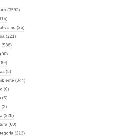
tura
(3592)
115)
ativismo
(25)
ia
(221)
a
(588)
(90)
189)
ças
(5)
mbiente
(344)
o
(6)
s
(5)
o
(2)
ia
(928)
tura
(60)
tegoria
(213)