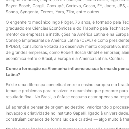
Bayer, Bosch, Cargill, Cooxupé, Corteva, Cosan, EY, Jacto, JBS,
Sonda, Syngenta, Tereos, Yara, Zilor, entre outros.
O engenheiro mecânico Ingo Plöger, 76 anos, é formado pela Tec
graduado em Ciências Econômicas e do Trabalho pela Technische
mentor de empresas e instituições na América Latina e na Europa,
Consejo Empresarial de América Latina (CEAL) e como presidente 
(IPDES), consultoria voltada ao desenvolvimento corporativo, inst
de grandes empresas, como Robert Bosch GmbH e Embraer, além 
econômica entre o Brasil, a Europa e a América Latina. Confira:
Como a formação na Alemanha influenciou sua forma de pensar
Latina?
Existe uma diferença conceitual entre o ensino europeu e o brasi
temas e problemas para resolver, e o caminho que percorre para
resultado final. No Brasil, a ênfase costuma estar apenas na resp
Lá aprendi a pensar de origem ao destino, valorizando o process
inovação e criatividade no Instituto Gapelli, ligado à universidade
construíam cenários de forma lúdica e criativa — algo muito à fr