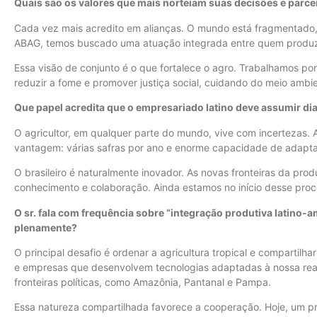
Quais são os valores que mais norteiam suas decisões e parce
Cada vez mais acredito em alianças. O mundo está fragmentado, 
ABAG, temos buscado uma atuação integrada entre quem produz,
Essa visão de conjunto é o que fortalece o agro. Trabalhamos po
reduzir a fome e promover justiça social, cuidando do meio ambi
Que papel acredita que o empresariado latino deve assumir dia
O agricultor, em qualquer parte do mundo, vive com incertezas. A 
vantagem: várias safras por ano e enorme capacidade de adapt
O brasileiro é naturalmente inovador. As novas fronteiras da p
conhecimento e colaboração. Ainda estamos no início desse pro
O sr. fala com frequência sobre “integração produtiva latino-
plenamente?
O principal desafio é ordenar a agricultura tropical e compartil
e empresas que desenvolvem tecnologias adaptadas à nossa real
fronteiras políticas, como Amazônia, Pantanal e Pampa.
Essa natureza compartilhada favorece a cooperação. Hoje, um p