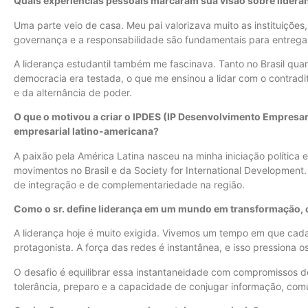
Quais experiências pessoais marcaram sua visão sobre lider
Uma parte veio de casa. Meu pai valorizava muito as instituiçõe
governança e a responsabilidade são fundamentais para entregar
A liderança estudantil também me fascinava. Tanto no Brasil qu
democracia era testada, o que me ensinou a lidar com o contradit
e da alternância de poder.
O que o motivou a criar o IPDES (IP Desenvolvimento Empresaria
empresarial latino-americana?
A paixão pela América Latina nasceu na minha iniciação política 
movimentos no Brasil e da Society for International Development
de integração e de complementariedade na região.
Como o sr. define liderança em um mundo em transformação, c
A liderança hoje é muito exigida. Vivemos um tempo em que cada
protagonista. A força das redes é instantânea, e isso pressiona o
O desafio é equilibrar essa instantaneidade com compromissos de
tolerância, preparo e a capacidade de conjugar informação, com