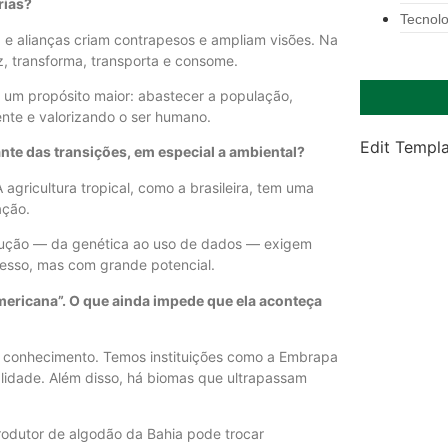
rias?
Tecnolo
e alianças criam contrapesos e ampliam visões. Na
 transforma, transporta e consome.
r um propósito maior: abastecer a população,
ente e valorizando o ser humano.
Edit Templ
nte das transições, em especial a ambiental?
agricultura tropical, como a brasileira, tem uma
ação.
rodução — da genética ao uso de dados — exigem
cesso, mas com grande potencial.
americana”. O que ainda impede que ela aconteça
har conhecimento. Temos instituições como a Embrapa
idade. Além disso, há biomas que ultrapassam
rodutor de algodão da Bahia pode trocar