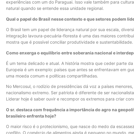
experiências com um do Paraguai. Isso vale também para culturas
natural quando se entende essa unidade regional.
Qual o papel do Brasil nesse contexto e que setores podem li
O Brasil tem um papel de liderança natural por sua escala, dive
integração lavoura-pecuária-floresta é uma das maiores contribu
mostra que é possível conciliar produtividade e sustentabilidade.
Como enxerga o equilíbrio entre soberania nacional e interde
É um tema delicado e atual. A história mostra que ceder parte da
Europeia é um exemplo: países que antes se enfrentavam em gue
uma moeda comum e políticas compartilhadas.
No Mercosul, o rodízio de presidências dá voz a países menores,
nacionalismo extremo. Ser patriota é diferente de ser nacionalista
Liderar hoje é saber ouvir e recompor os extremos para criar con
O sr. destaca com frequência a importância do agro na geopolít
brasileiro enfrenta hoje?
O maior risco é o protecionismo, que nasce do medo da escasse
conflito. O comércio de alimentos ainda é pequeno no mundo, me