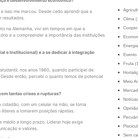
ança e desenvolvimento econômico?
Agricul
s, e isso me marcou. Desde cedo aprendi que a
 resultados.
Clima
(
Cooper
anto na Alemanha, vivi em tempos em que a
ório e a compreender a importância das instituições
Econom
Energi
l e Institucional) e a se dedicar à integração
Evento
Fruta
(
estudantil, nos anos 1960, quando participei de
Hortali
. Desde então, percebi o quanto temos de potencial
Meio A
Mercad
om tantas crises e rupturas?
Notícia
 cidadão, com um celular na mão, se torna
Opiniã
s líderes a tomarem posições rápidas.
Pecuár
 médio e longo prazo. Liderar hoje exige
Piscicul
unicação e valores.
Sem ca