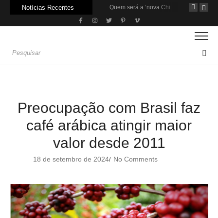
Notícias Recentes
Agroleite 2026 abre com anúncio do curso de Medicina Veterinária e R$ 215 milhões em investimentos
Carne: Menor demanda da China exige reforço da diplomacia e inovação
Quem será a ‘nova China’ do agro quando o apetite de Pequim acabar?
Preocupação com Brasil faz
café arábica atingir maior
valor desde 2011
18 de setembro de 2024
No Comments
/