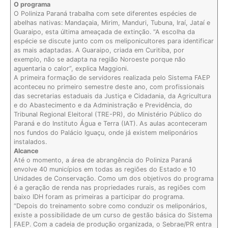
O programa
O Poliniza Paraná trabalha com sete diferentes espécies de
abelhas nativas: Mandaçaia, Mirim, Manduri, Tubuna, Iraí, Jataí e
Guaraipo, esta última ameaçada de extinção. “A escolha da
espécie se discute junto com os meliponicultores para identificar
as mais adaptadas. A Guaraipo, criada em Curitiba, por
exemplo, não se adapta na região Noroeste porque não
aguentaria o calor”, explica Maggioni.
A primeira formação de servidores realizada pelo Sistema FAEP
aconteceu no primeiro semestre deste ano, com profissionais
das secretarias estaduais da Justiça e Cidadania, da Agricultura
e do Abastecimento e da Administração e Previdência, do
Tribunal Regional Eleitoral (TRE-PR), do Ministério Público do
Paraná e do Instituto Água e Terra (IAT). As aulas aconteceram
nos fundos do Palácio Iguaçu, onde já existem meliponários
instalados.
Alcance
Até o momento, a área de abrangência do Poliniza Paraná
envolve 40 municípios em todas as regiões do Estado e 10
Unidades de Conservação. Como um dos objetivos do programa
é a geração de renda nas propriedades rurais, as regiões com
baixo IDH foram as primeiras a participar do programa.
“Depois do treinamento sobre como conduzir os meliponários,
existe a possibilidade de um curso de gestão básica do Sistema
FAEP. Com a cadeia de produção organizada, o Sebrae/PR entra