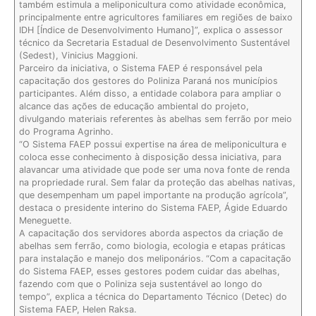
também estimula a meliponicultura como atividade econômica,
principalmente entre agricultores familiares em regiões de baixo
IDH [Índice de Desenvolvimento Humano]”, explica o assessor
técnico da Secretaria Estadual de Desenvolvimento Sustentável
(Sedest), Vinicius Maggioni.
Parceiro da iniciativa, o Sistema FAEP é responsável pela
capacitação dos gestores do Poliniza Paraná nos municípios
participantes. Além disso, a entidade colabora para ampliar o
alcance das ações de educação ambiental do projeto,
divulgando materiais referentes às abelhas sem ferrão por meio
do Programa Agrinho.
“O Sistema FAEP possui expertise na área de meliponicultura e
coloca esse conhecimento à disposição dessa iniciativa, para
alavancar uma atividade que pode ser uma nova fonte de renda
na propriedade rural. Sem falar da proteção das abelhas nativas,
que desempenham um papel importante na produção agrícola”,
destaca o presidente interino do Sistema FAEP, Ágide Eduardo
Meneguette.
A capacitação dos servidores aborda aspectos da criação de
abelhas sem ferrão, como biologia, ecologia e etapas práticas
para instalação e manejo dos meliponários. “Com a capacitação
do Sistema FAEP, esses gestores podem cuidar das abelhas,
fazendo com que o Poliniza seja sustentável ao longo do
tempo”, explica a técnica do Departamento Técnico (Detec) do
Sistema FAEP, Helen Raksa.