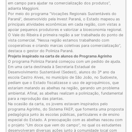
em campo para ajudar na comercialização dos produtos”,
adianta Maggioni.
Por meio do programa “Vocações Regionais Sustentáveis do
Paraná”, desenvolvido pela Invest Paraná, o Estado mapeou as
principais atividades econômicas em cada região, com vistas a
apoiar pequenos produtores e valorizar a bioeconomia regional.
O Vale do Ribeira é primeira região a ser trabalhada do ponto de
vista comercial. “Nessa região estamos trabalhando com
cooperativas e criando marcas coletivas para comercialização”,
destaca o gestor do Poliniza Paraná.
Projeto inspirado na carta de alunos do Programa Agrinho
O programa Poliniza Paraná começou com um pedido de ajuda.
Em uma carta destinada à Secretaria Estadual de
Desenvolvimento Sustentável (Sedest), alunos do 3º ano da
escola Castro Alves, no município de São João, no Sudoeste,
pediam que o Estado fiscalizasse o uso de agroquímicos, que
estariam matando as abelhas na região, gerando um problema
ambiental. Afinal, as abelhas realizam a polinização, fundamental
para a reprodução das plantas.
Na ocasião da carta, os jovens estavam inspirados pelo
programa Agrinho, do Sistema FAEP, que fomenta uma proposta
pedagógica junto às escolas públicas, particulares e de ensino
especial do Estado. A preocupação com as abelhas nasceu com
o projeto “Um doce que vem do campo”, no qual os estudantes
desenvolveram diversas ações junto à comunidade local com