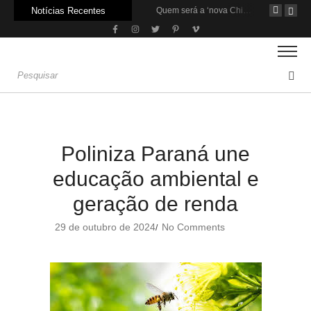
Notícias Recentes
Agroleite 2026 abre com anúncio do curso de Medicina Veterinária e R$ 215 milhões em investimentos
Carne: Menor demanda da China exige reforço da diplomacia e inovação
Quem será a ‘nova China’ do agro quando o apetite de Pequim acabar?
Poliniza Paraná une
educação ambiental e
geração de renda
29 de outubro de 2024
No Comments
/