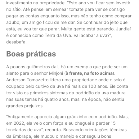
investimento na propriedade. “Este ano vou ficar sem investir
no sítio. Até pensei em semear tomate para ver se consigo
pagar as contas enquanto isso, mas não tenho como comprar
adubo; um amigo ficou de me dar. Se continuar do jeito que
está, eu vou ter que parar. Muita gente está parando. Jundiaí
é conhecida como Terra da Uva. Vai acabar a uva?”,
desabafa.
Boas práticas
A poucos quilômetros dali, há um exemplo que pode ser um
alento para o senhor Minjoni (
à frente, na foto acima
).
Anderson Tomazetto lidera uma propriedade onde o solo é
ocupado pelo cultivo da uva há mais de 100 anos. Ele conta
ter visto os primeiros sintomas da podridão da uva madura
nas suas terras há quatro anos, mas, na época, não sentiu
grandes prejuízos.
“Antigamente aparecia algum grãozinho com podridão. Mas,
em 2022, ela veio com força e eu cheguei a perder 15
toneladas de uva”, recorda. Buscando orientações técnicas
da Embrapa, ele mudou o manejo e conseguiu bons