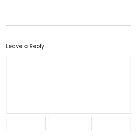
Necessidade de aquisição de matéria-prima levou parte das
indústrias a reajustar sucessivamente as ofertas de compra....
Leave a Reply