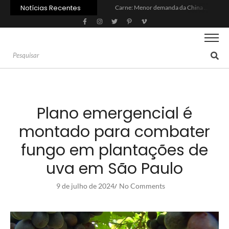
Notícias Recentes
Carne: Menor demanda da China exige reforço da diplomacia e inovação
Quem será a ‘nova China’ do agro quando o apetite de Pequim acabar?
Inadimplência no crédito rural deve seguir elevada até 2027
Lula sanciona MP do Frete e agro teme alta dos custos logísticos
Preço do arroz no RS sobe para o maior patamar em 14 meses
BC corta Selic para 14% ao ano e deixa “porta aberta” para próxima reunião
Brasil tem 2º maior juro real do mundo
Brasil não pode ser só espectador no debate do aquecimento
Recuperação judicial no agro cresceu 66% em um ano no país
Agroleite 2026 abre com anúncio do curso de Medicina Veterinária e R$ 215 milhões em investimentos
Plano emergencial é
montado para combater
fungo em plantações de
uva em São Paulo
9 de julho de 2024
No Comments
/