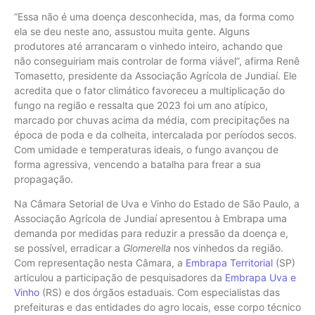
“Essa não é uma doença desconhecida, mas, da forma como
ela se deu neste ano, assustou muita gente. Alguns
produtores até arrancaram o vinhedo inteiro, achando que
não conseguiriam mais controlar de forma viável”, afirma Renê
Tomasetto, presidente da Associação Agrícola de Jundiaí. Ele
acredita que o fator climático favoreceu a multiplicação do
fungo na região e ressalta que 2023 foi um ano atípico,
marcado por chuvas acima da média, com precipitações na
época de poda e da colheita, intercalada por períodos secos.
Com umidade e temperaturas ideais, o fungo avançou de
forma agressiva, vencendo a batalha para frear a sua
propagação.
Na Câmara Setorial de Uva e Vinho do Estado de São Paulo, a
Associação Agrícola de Jundiaí apresentou à Embrapa uma
demanda por medidas para reduzir a pressão da doença e,
se possível, erradicar a
Glomerella
nos vinhedos da região.
Com representação nesta Câmara, a
Embrapa Territorial
(SP)
articulou a participação de pesquisadores da
Embrapa Uva e
Vinho
(RS) e dos órgãos estaduais. Com especialistas das
prefeituras e das entidades do agro locais, esse corpo técnico