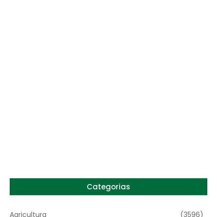
Preço do arroz no RS sobe para o maior
patamar em 14 meses
6 de agosto de 2026
Categorias
Agricultura
(3596)