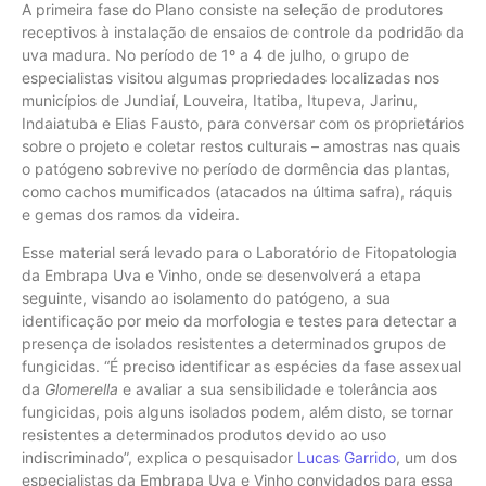
A primeira fase do Plano consiste na seleção de produtores
receptivos à instalação de ensaios de controle da podridão da
uva madura. No período de 1º a 4 de julho, o grupo de
especialistas visitou algumas propriedades localizadas nos
municípios de Jundiaí, Louveira, Itatiba, Itupeva, Jarinu,
Indaiatuba e Elias Fausto, para conversar com os proprietários
sobre o projeto e coletar restos culturais – amostras nas quais
o patógeno sobrevive no período de dormência das plantas,
como cachos mumificados (atacados na última safra), ráquis
e gemas dos ramos da videira.
Esse material será levado para o Laboratório de Fitopatologia
da Embrapa Uva e Vinho, onde se desenvolverá a etapa
seguinte, visando ao isolamento do patógeno, a sua
identificação por meio da morfologia e testes para detectar a
presença de isolados resistentes a determinados grupos de
fungicidas. “É preciso identificar as espécies da fase assexual
da
Glomerella
e avaliar a sua sensibilidade e tolerância aos
fungicidas, pois alguns isolados podem, além disto, se tornar
resistentes a determinados produtos devido ao uso
indiscriminado”, explica o pesquisador
Lucas Garrido
, um dos
especialistas da Embrapa Uva e Vinho convidados para essa