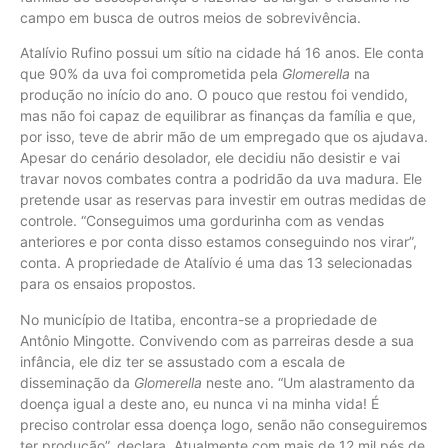
campo em busca de outros meios de sobrevivência.
Atalívio Rufino possui um sítio na cidade há 16 anos. Ele conta
que 90% da uva foi comprometida pela
Glomerella
na
produção no início do ano. O pouco que restou foi vendido,
mas não foi capaz de equilibrar as finanças da família e que,
por isso, teve de abrir mão de um empregado que os ajudava.
Apesar do cenário desolador, ele decidiu não desistir e vai
travar novos combates contra a podridão da uva madura. Ele
pretende usar as reservas para investir em outras medidas de
controle. “Conseguimos uma gordurinha com as vendas
anteriores e por conta disso estamos conseguindo nos virar”,
conta. A propriedade de Atalívio é uma das 13 selecionadas
para os ensaios propostos.
No município de Itatiba, encontra-se a propriedade de
Antônio Mingotte. Convivendo com as parreiras desde a sua
infância, ele diz ter se assustado com a escala de
disseminação da
Glomerella
neste ano. “Um alastramento da
doença igual a deste ano, eu nunca vi na minha vida! É
preciso controlar essa doença logo, senão não conseguiremos
ter produção”, declara. Atualmente com mais de 12 mil pés de