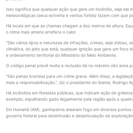
Isso significa que qualquer ação que gere um incêndio, seja ela 
meteorológicas (seca extrema e ventos fortes) fazem com que pe
Há locais em que as chamas chegam a dez metros de altura. Equi
o clima mais ameno arrefece o calor.
“São vários tipos e naturezas de infrações, crimes, seja doloso, 
climática, do jeito que está, qualquer ignição que gere um foco 
e ordenamento territorial do Ministério do Meio Ambiente.
O código penal prevê multa e reclusão de no máximo oito anos pa
“São penas brandas para um crime grave. Além disso, a legislaçã
mais a responsabilização.”, diz o presidente do Ibama, Rodrigo A
Há incêndios em florestas públicas, que indicam ação de grileir
exemplo, espalhando gado ilegalmente pela região após a queim
Em Humaitá (AM), garimpeiros atearam fogo em diversos pontos da
governo federal para desintrusão e desarticulação da exploração 