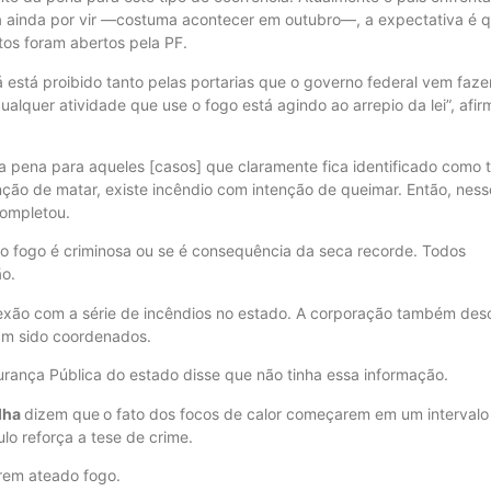
a ainda por vir —costuma acontecer em outubro—, a expectativa é 
tos foram abertos pela PF.
já está proibido tanto pelas portarias que o governo federal vem faz
lquer atividade que use o fogo está agindo ao arrepio da lei”, afir
a pena para aqueles [casos] que claramente fica identificado como 
ção de matar, existe incêndio com intenção de queimar. Então, ness
completou.
 do fogo é criminosa ou se é consequência da seca recorde. Todos
o.
onexão com a série de incêndios no estado. A corporação também des
ham sido coordenados.
rança Pública do estado disse que não tinha essa informação.
lha
dizem que
o fato dos focos de calor começarem em um intervalo
o reforça a tese de crime.
rem ateado fogo.