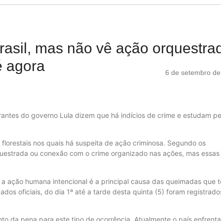
rasil, mas não vê ação orquestra
é agora
6 de setembro de
antes do governo Lula dizem que há indícios de crime e estudam pe
s florestais nos quais há suspeita de ação criminosa. Segundo os
uestrada ou conexão com o crime organizado nas ações, mas essas
e a ação humana intencional é a principal causa das queimadas que 
os oficiais, do dia 1º até a tarde desta quinta (5) foram registrado
o da pena para este tipo de ocorrência. Atualmente o país enfrenta