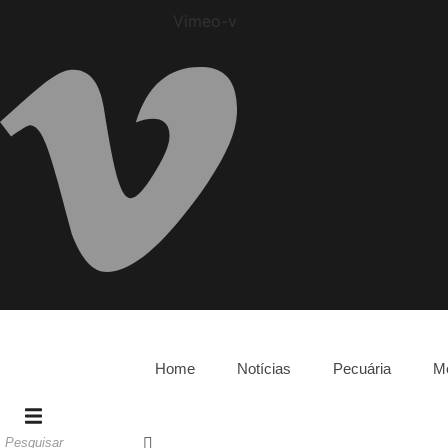
Vimeo-v
Home
Notícias
Pecuária
M