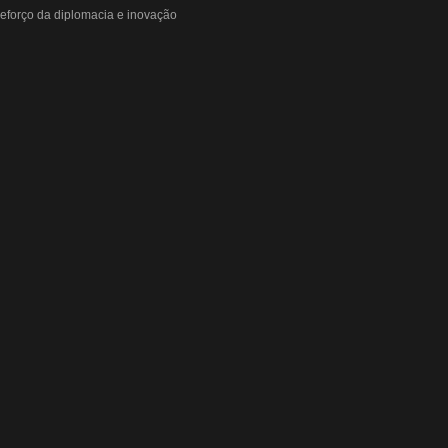
eforço da diplomacia e inovação
o o apetite de Pequim acabar?
ir elevada até 2027
ta dos custos logísticos
r patamar em 14 meses
“porta aberta” para próxima reunião
ebate do aquecimento
66% em um ano no país
o de Medicina Veterinária e R$ 215 milhões em investimentos