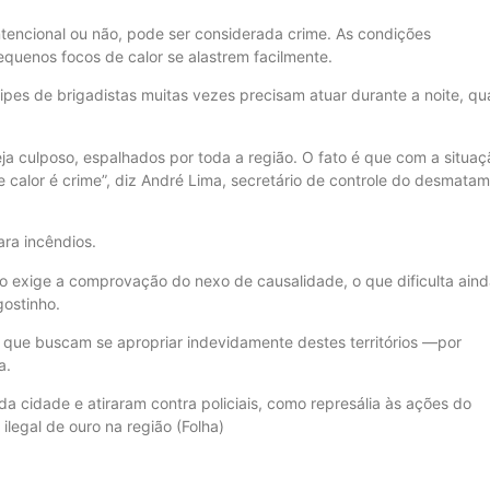
intencional ou não, pode ser considerada crime. As condições
quenos focos de calor se alastrem facilmente.
pes de brigadistas muitas vezes precisam atuar durante a noite, q
seja culposo, espalhados por toda a região. O fato é que com a situaç
de calor é crime”, diz André Lima, secretário de controle do desmata
ra incêndios.
o exige a comprovação do nexo de causalidade, o que dificulta ain
gostinho.
os que buscam se apropriar indevidamente destes territórios —por
a.
 cidade e atiraram contra policiais, como represália às ações do
ilegal de ouro na região (Folha)