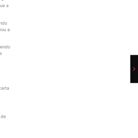
que a
endo
mou a
tendo
e
carta
 de