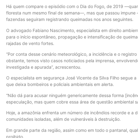
Há quem compare o episódio com o Dia do Fogo, de 2019 —quando
floresta num mesmo final de semana—, mas que passou impune —
fazendas seguiram registrando queimadas nos anos seguintes.
O advogado Fabiano Nascimento, especialista em direito ambienta
para o início espontâneo, propagação e intensificação de queima
rajadas de vento fortes.
“Por conta desse cenário meteorológico, a incidência e o regis
obstante, temos visto casos noticiados pela imprensa, envolven
investigada e apurada”, acrescentou.
O especialista em segurança José Vicente da Silva Filho segue 
que deixa bombeiros e policiais ambientais em alerta.
“Não dá para acusar ninguém genericamente dessa forma [incênd
especulação, mas quem cobre essa área de questão ambiental s
Hoje, a amazônia enfrenta um número de incêndios recorde e a d
comunidades isoladas, além de vulneráveis à destruição.
Em grande parte da região, assim como em todo o pantanal, q
proibido.