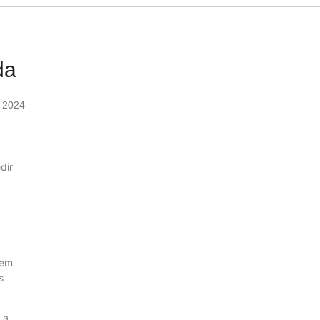
da
 2024
dir
tem
s
 a