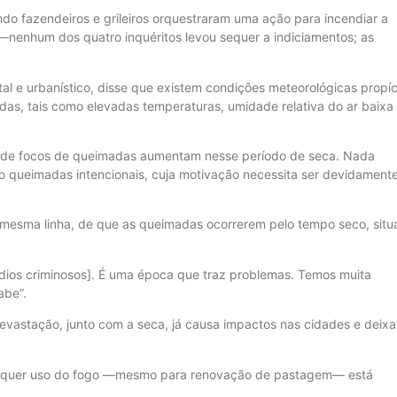
 fazendeiros e grileiros orquestraram uma ação para incendiar a
nenhum dos quatro inquéritos levou sequer a indiciamentos; as
l e urbanístico, disse que existem condições meteorológicas propíc
das, tais como elevadas temperaturas, umidade relativa do ar baixa
tro de focos de queimadas aumentam nesse período de seca. Nada
do queimadas intencionais, cuja motivação necessita ser devidament
a mesma linha, de que as queimadas ocorrerem pelo tempo seco, sit
ios criminosos]. É uma época que traz problemas. Temos muita
abe”.
evastação, junto com a seca, já causa impactos nas cidades e deixa
ualquer uso do fogo —mesmo para renovação de pastagem— está