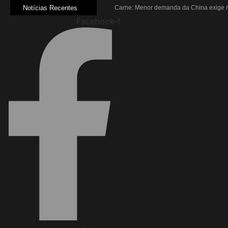
Notícias Recentes
Carne: Menor demanda da China exige r
Quem será a ‘nova China’ do agro quand
Facebook-f
Inadimplência no crédito rural deve segu
Lula sanciona MP do Frete e agro teme al
Preço do arroz no RS sobe para o maio
BC corta Selic para 14% ao ano e deixa 
Brasil tem 2º maior juro real do mundo
Brasil não pode ser só espectador no d
Recuperação judicial no agro cresceu 
Agroleite 2026 abre com anúncio do curs