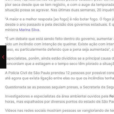
pior seca desde que se tem registro, e com o auge da temporad
situação possa se agravar. Nas últimas duas semanas, 20 inquéri
“A maior e a melhor resposta [ao fogo] é não botar fogo. O fogo 
desde o ano passado e pela decisão dos governos estaduais. E qua
ministra
Marina Silva
.
“É um debate que está sendo feito dentro do governo, aumentar 
sido um incêndio com intenção de queimar. Existe ação com inten
caso, eu particularmente defendo que a pena seja aumentada”, 
Especialistas, porém, ainda estão divididos se a principal causa
concordam que a estiagem e o tempo seco têm piorado a situaçã
A Polícia Civil de São Paulo prendeu 12 pessoas por possível c
até agora que exista ligação entre elas ou que os incêndios ten
Questionada se as pessoas seguiam presas, a Secretaria da Segu
Investigadores e especialistas da área ambiental ouvidos pela
Fo
horas, mas espalhados por diversos pontos do estado de São Paul
Vídeos nas redes sociais mostram pessoas se vangloriando de te