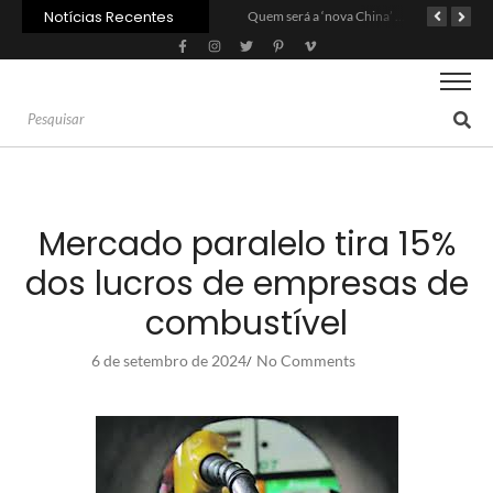
Notícias Recentes
Agroleite 2026 abre com anúncio do curso de Medicina Veterinária e R$ 215 milhões em investimentos
Carne: Menor demanda da China exige reforço da diplomacia e inovação
Quem será a ‘nova China’ do agro quando o apetite de Pequim acabar?
Mercado paralelo tira 15%
dos lucros de empresas de
combustível
6 de setembro de 2024
No Comments
/