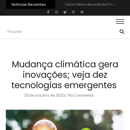
Notícias Recentes
Carne: Menor demanda da China exige reforço da diplomacia e inovação
Quem será a ‘nova China’ do agro quando o apetite de Pequim acabar?
Inadimplência no crédito rural deve seguir elevada até 2027
Lula sanciona MP do Frete e agro teme alta dos custos logísticos
Preço do arroz no RS sobe para o maior patamar em 14 meses
BC corta Selic para 14% ao ano e deixa “porta aberta” para próxima reunião
Brasil tem 2º maior juro real do mundo
Brasil não pode ser só espectador no debate do aquecimento
Recuperação judicial no agro cresceu 66% em um ano no país
Agroleite 2026 abre com anúncio do curso de Medicina Veterinária e R$ 215 milhões em investimentos
Mudança climática gera
inovações; veja dez
tecnologias emergentes
20 de outubro de 2025
No Comments
/