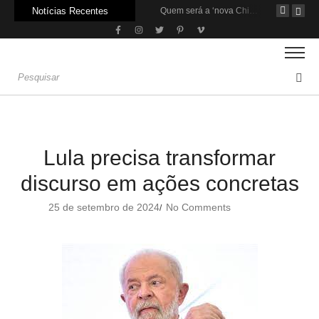
Notícias Recentes
Agroleite 2026 abre com anúncio do curso de Medicina Veterinária e R$ 215 milhões em investimentos
Carne: Menor demanda da China exige reforço da diplomacia e inovação
Quem será a ‘nova China’ do agro quando o apetite de Pequim acabar?
Lula precisa transformar
discurso em ações concretas
25 de setembro de 2024
No Comments
/