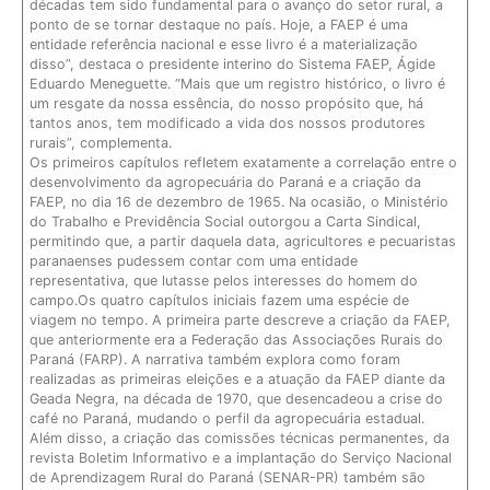
décadas tem sido fundamental para o avanço do setor rural, a
ponto de se tornar destaque no país. Hoje, a FAEP é uma
entidade referência nacional e esse livro é a materialização
disso”, destaca o presidente interino do Sistema FAEP, Ágide
Eduardo Meneguette. “Mais que um registro histórico, o livro é
um resgate da nossa essência, do nosso propósito que, há
tantos anos, tem modificado a vida dos nossos produtores
rurais”, complementa.
Os primeiros capítulos refletem exatamente a correlação entre o
desenvolvimento da agropecuária do Paraná e a criação da
FAEP, no dia 16 de dezembro de 1965. Na ocasião, o Ministério
do Trabalho e Previdência Social outorgou a Carta Sindical,
permitindo que, a partir daquela data, agricultores e pecuaristas
paranaenses pudessem contar com uma entidade
representativa, que lutasse pelos interesses do homem do
campo.Os quatro capítulos iniciais fazem uma espécie de
viagem no tempo. A primeira parte descreve a criação da FAEP,
que anteriormente era a Federação das Associações Rurais do
Paraná (FARP). A narrativa também explora como foram
realizadas as primeiras eleições e a atuação da FAEP diante da
Geada Negra, na década de 1970, que desencadeou a crise do
café no Paraná, mudando o perfil da agropecuária estadual.
Além disso, a criação das comissões técnicas permanentes, da
revista Boletim Informativo e a implantação do Serviço Nacional
de Aprendizagem Rural do Paraná (SENAR-PR) também são