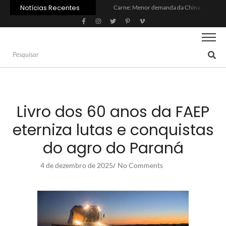
Notícias Recentes
Carne: Menor demanda da China exige reforço da diplomacia e inovação
Quem será a ‘nova China’ do agro quando o apetite de Pequim acabar?
Inadimplência no crédito rural deve seguir elevada até 2027
Lula sanciona MP do Frete e agro teme alta dos custos logísticos
Preço do arroz no RS sobe para o maior patamar em 14 meses
BC corta Selic para 14% ao ano e deixa “porta aberta” para próxima reunião
Brasil tem 2º maior juro real do mundo
Brasil não pode ser só espectador no debate do aquecimento
Recuperação judicial no agro cresceu 66% em um ano no país
Agroleite 2026 abre com anúncio do curso de Medicina Veterinária e R$ 215 milhões em investimentos
Livro dos 60 anos da FAEP
eterniza lutas e conquistas
do agro do Paraná
4 de dezembro de 2025
No Comments
/