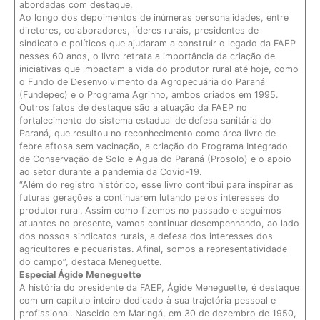
abordadas com destaque.
Ao longo dos depoimentos de inúmeras personalidades, entre
diretores, colaboradores, líderes rurais, presidentes de
sindicato e políticos que ajudaram a construir o legado da FAEP
nesses 60 anos, o livro retrata a importância da criação de
iniciativas que impactam a vida do produtor rural até hoje, como
o Fundo de Desenvolvimento da Agropecuária do Paraná
(Fundepec) e o Programa Agrinho, ambos criados em 1995.
Outros fatos de destaque são a atuação da FAEP no
fortalecimento do sistema estadual de defesa sanitária do
Paraná, que resultou no reconhecimento como área livre de
febre aftosa sem vacinação, a criação do Programa Integrado
de Conservação de Solo e Água do Paraná (Prosolo) e o apoio
ao setor durante a pandemia da Covid-19.
“Além do registro histórico, esse livro contribui para inspirar as
futuras gerações a continuarem lutando pelos interesses do
produtor rural. Assim como fizemos no passado e seguimos
atuantes no presente, vamos continuar desempenhando, ao lado
dos nossos sindicatos rurais, a defesa dos interesses dos
agricultores e pecuaristas. Afinal, somos a representatividade
do campo”, destaca Meneguette.
Especial Ágide Meneguette
A história do presidente da FAEP, Ágide Meneguette, é destaque
com um capítulo inteiro dedicado à sua trajetória pessoal e
profissional. Nascido em Maringá, em 30 de dezembro de 1950,