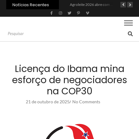
Notícias Recentes
Recuperação judicial no agro cresceu 66% em um ano no país
Agroleite 2026 abre com anúncio do curso de Medicina Veterinária e R$ 215 milhões em investimentos
Crise do agro avança para além da porteira
Licença do Ibama mina
esforço de negociadores
na COP30
21 de outubro de 2025
No Comments
/