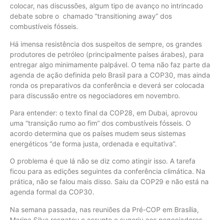
colocar, nas discussões, algum tipo de avanço no intrincado
debate sobre o chamado “transitioning away” dos
combustíveis fósseis.
Há imensa resistência dos suspeitos de sempre, os grandes
produtores de petróleo (principalmente países árabes), para
entregar algo minimamente palpável. O tema não faz parte da
agenda de ação definida pelo Brasil para a COP30, mas ainda
ronda os preparativos da conferência e deverá ser colocada
para discussão entre os negociadores em novembro.
Para entender: o texto final da COP28, em Dubai, aprovou
uma “transição rumo ao fim” dos combustíveis fósseis. O
acordo determina que os países mudem seus sistemas
energéticos “de forma justa, ordenada e equitativa”.
O problema é que lá não se diz como atingir isso. A tarefa
ficou para as edições seguintes da conferência climática. Na
prática, não se falou mais disso. Saiu da COP29 e não está na
agenda formal da COP30.
Na semana passada, nas reuniões da Pré-COP em Brasília,
Marina Silva resgatou o assunto e sugeriu aos negociadores