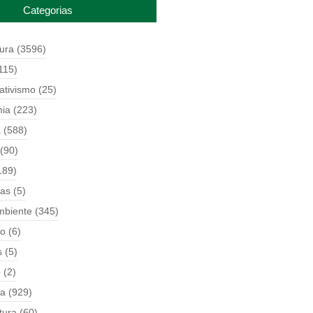
Categorias
tura
(3596)
115)
ativismo
(25)
ia
(223)
a
(588)
(90)
189)
ças
(5)
mbiente
(345)
o
(6)
s
(5)
o
(2)
ia
(929)
tura
(60)