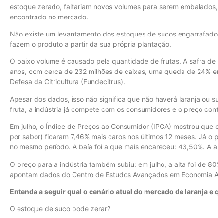
estoque zerado, faltariam novos volumes para serem embalados, m
encontrado no mercado.
Não existe um levantamento dos estoques de sucos engarrafados
fazem o produto a partir da sua própria plantação.
O baixo volume é causado pela quantidade de frutas. A safra de 
anos, com cerca de 232 milhões de caixas, uma queda de 24% em 
Defesa da Citricultura (Fundecitrus).
Apesar dos dados, isso não significa que não haverá laranja ou 
fruta, a indústria já compete com os consumidores e o preço conti
Em julho, o Índice de Preços ao Consumidor (IPCA) mostrou que o
por sabor) ficaram 7,46% mais caros nos últimos 12 meses. Já o p
no mesmo período. A baía foi a que mais encareceu: 43,50%. A alt
O preço para a indústria também subiu: em julho, a alta foi d
apontam dados do Centro de Estudos Avançados em Economia A
Entenda a seguir qual o cenário atual do mercado de laranja e 
O estoque de suco pode zerar?