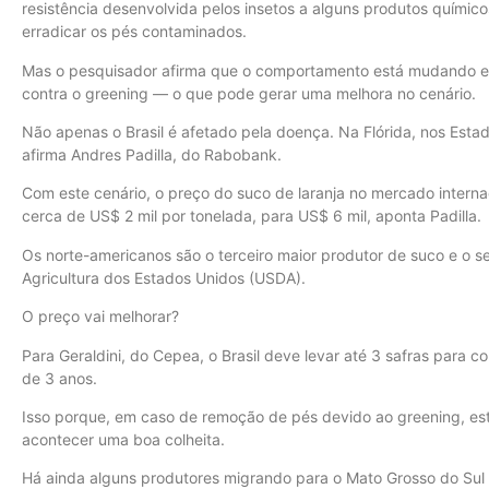
resistência desenvolvida pelos insetos a alguns produtos químic
erradicar os pés contaminados.
Mas o pesquisador afirma que o comportamento está mudando e q
contra o greening — o que pode gerar uma melhora no cenário.
Não apenas o Brasil é afetado pela doença. Na Flórida, nos Est
afirma Andres Padilla, do Rabobank.
Com este cenário, o preço do suco de laranja no mercado internac
cerca de US$ 2 mil por tonelada, para US$ 6 mil, aponta Padilla.
Os norte-americanos são o terceiro maior produtor de suco e o s
Agricultura dos Estados Unidos (USDA).
O preço vai melhorar?
Para Geraldini, do Cepea, o Brasil deve levar até 3 safras para c
de 3 anos.
Isso porque, em caso de remoção de pés devido ao greening, est
acontecer uma boa colheita.
Há ainda alguns produtores migrando para o Mato Grosso do Sul 