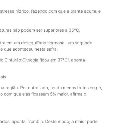
stresse hídrico, fazendo com que a planta acumule
aturas não podem ser superiores a 35°C,
entra em um desequilíbrio hormonal, um segundo
oi o que aconteceu nesta safra.
 Cinturão Citrícola ficou em 37°C”, aponta
ais.
a região. Por outro lado, tendo menos frutos no pé,
do com que elas ficassem 5% maior, afirma o
gados, aponta Trombin. Deste modo, a maior parte