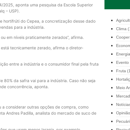
24/2025, aponta uma pesquisa da Escola Superior
alq – USP).
Agricul
e hortifrúti do Cepea, a concretização desse dado
endas para a indústria.
Clima
(
Cooper
 ou em níveis praticamente zerados”, afirma.
Econom
está tecnicamente zerado, afirma o diretor-
Energi
Evento
ão entre a indústria e o consumidor final pela fruta
Fruta
(
Hortali
e 80% da safra vai para a indústria. Caso não seja
ande concorrência, aponta.
Meio A
Mercad
Notícia
ou a considerar outras opções de compra, como
Opiniã
ta Andres Padilla, analista do mercado de suco de
Pecuár
es que usem menos laranja, por exemplo,
Piscicul