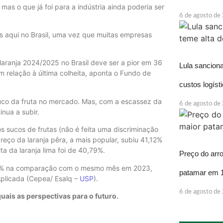
as o que já foi para a indústria ainda poderia ser
6 de agosto de
 aqui no Brasil, uma vez que muitas empresas
laranja 2024/2025 no Brasil deve ser a pior em 36
Lula sancion
relação à última colheita, aponta o Fundo de
custos logíst
suco da fruta no mercado. Mas, com a escassez da
6 de agosto de
nua a subir.
s sucos de frutas (não é feita uma discriminação
reço da laranja pêra, a mais popular, subiu 41,12%
a da laranja lima foi de 40,79%.
Preço do arr
e 80% na comparação com o mesmo mês em 2023,
patamar em 
plicada (Cepea/ Esalq –
USP
).
6 de agosto de
quais as perspectivas para o futuro.