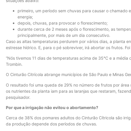
situações abaixo:
primeiro, um período sem chuvas para causar o chamado e
energia;
depois, chuvas, para provocar o florescimento;
durante cerca de 2 meses após o florescimento, as temper
principalmente, por mais de um dia consecutivo.
Caso as altas temperaturas perdurem por vários dias, a planta 
estresse hídrico. E, para o pé sobreviver, irá abortar os frutos. F
“Nós tivemos 11 dias de temperaturas acima de 35°C e a média do
Trombin.
O Cinturão Citrícola abrange municípios de São Paulo e Minas Ger
O resultado foi uma queda de 29% no número de frutos por área n
os nutrientes da planta iam para as laranjas que restaram, fazen
pesquisador.
Por que a irrigação não evitou o abortamento?
Cerca de 38% dos pomares adultos do Cinturão Cítricola são irri
da produção depende dos períodos de chuvas.