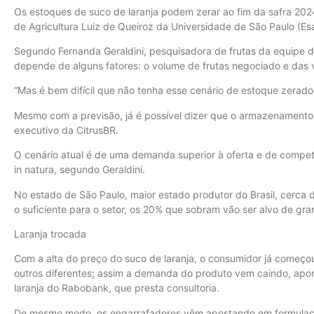
Os estoques de suco de laranja podem zerar ao fim da safra 20
de Agricultura Luiz de Queiroz da Universidade de São Paulo (Es
Segundo Fernanda Geraldini, pesquisadora de frutas da equipe d
depende de alguns fatores: o volume de frutas negociado e das v
“Mas é bem difícil que não tenha esse cenário de estoque zerado
Mesmo com a previsão, já é possível dizer que o armazenamento 
executivo da CitrusBR.
O cenário atual é de uma demanda superior à oferta e de competiç
in natura, segundo Geraldini.
No estado de São Paulo, maior estado produtor do Brasil, cerca d
o suficiente para o setor, os 20% que sobram vão ser alvo de gr
Laranja trocada
Com a alta do preço do suco de laranja, o consumidor já começ
outros diferentes; assim a demanda do produto vem caindo, apon
laranja do Rabobank, que presta consultoria.
De mesmo modo, os engarrafadores vêm apostando em formulaçõ