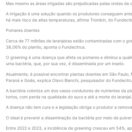
Mas mesmo as áreas irrigadas são prejudicadas pelas ondas de ca
A irrigação é uma solução quando os produtores conseguem ante
há mais risco de altas temperaturas, afirma Trombin, do Fundecit
Pomares doentes
Cerca de 77 milhões de laranjeiras estão contaminadas com o gre
38,06% do plantio, aponta o Fundecitrus.
O greening é uma doença que afeta os pomares e diminui a quali
uma bactéria, que, por sua vez, é disseminada por um inseto.
Atualmente, é possível encontrar plantas doentes em São Paulo, 
Paraná e Goiás, explica Olavo Bianchi, pesquisador do Fundecitru
A bactéria coloniza um dos vasos condutores de nutrientes da p
tortos, com perda na qualidade do suco e até a morte do laranjal.
A doença não tem cura e a legislação obriga o produtor a remove
O ideal é prevenir a disseminação da bactéria por meio de pulveri
Entre 2022 e 2023, a incidência de greening cresceu em 54%, apo