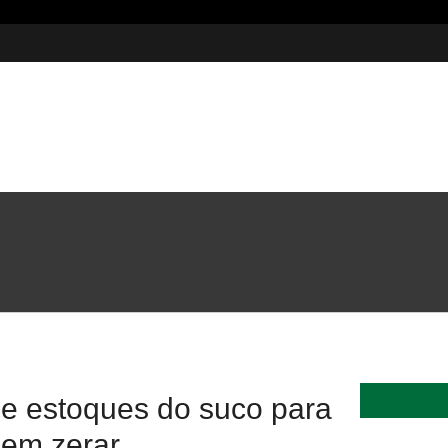
5 milhões em investimentos
 e estoques do suco para
dem zerar