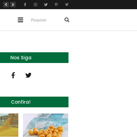
Brasil tem 2º maior juro real do mundo
Brasil não pode ser só espectador no debate do aquecimento
Recuperação judicial no agro cresceu 66% em um ano no país
Nos Siga
Confira!