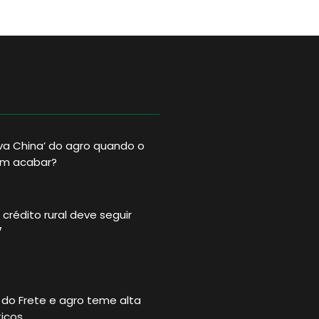
va China’ do agro quando o
im acabar?
crédito rural deve seguir
7
 do Frete e agro teme alta
ticos