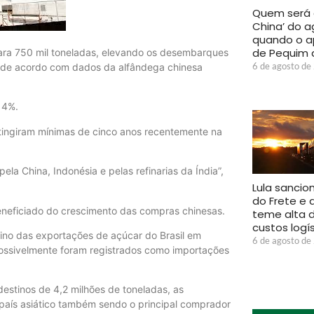
Quem será 
China’ do a
quando o a
de Pequim 
ra 750 mil toneladas, elevando os desembarques
6 de agosto de
, de acordo com dados da alfândega chinesa
14%.
tingiram mínimas de cinco anos recentemente na
a China, Indonésia e pelas refinarias da Índia”,
Lula sancio
do Frete e 
beneficiado do crescimento das compras chinesas.
teme alta 
custos logí
tino das exportações de açúcar do Brasil em
6 de agosto de
ssivelmente foram registrados como importações
estinos de 4,2 milhões de toneladas, as
país asiático também sendo o principal comprador