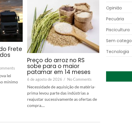
Opinião
Pecuária
Piscicultura
Sem categor
do Frete
Tecnologia
 dos
Preço do arroz no RS
sobe para o maior
omments
patamar em 14 meses
va lei
6 de agosto de 2026
/
No Comments
iso mínimo
Necessidade de aquisição de matéria-
prima levou parte das indústrias a
reajustar sucessivamente as ofertas de
compra....