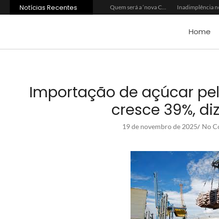
Notícias Recentes
Agroleite 2026 abre com anúncio do curso de Medicina Veterinária e R$ 215 milhões em investimentos
Carne: Menor demanda da China exige reforço da diplomacia e inovação
Quem será a ‘nova China’ do agro quando o apetite de Pequim acabar?
Home
Importação de açúcar pe
cresce 39%, di
19 de novembro de 2025
No C
/