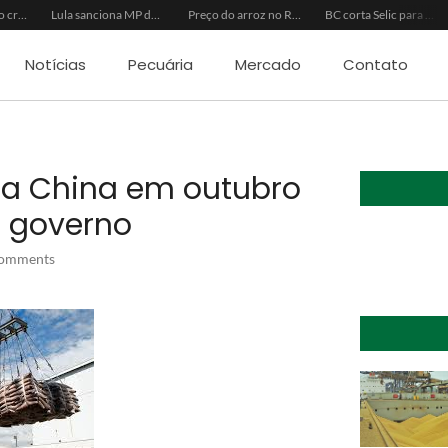
Inadimplência no crédito rural deve seguir elevada até 2027
Lula sanciona MP do Frete e agro teme alta dos custos logísticos
Preço do arroz no RS sobe para o maior patamar em 14 meses
BC corta Selic para 14% ao ano e deixa “porta aberta” para próxima reunião
Notícias
Pecuária
Mercado
Contato
la China em outubro
z governo
omments