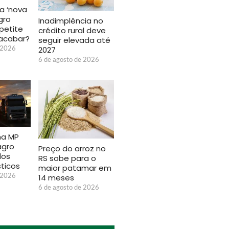
a ‘nova
gro
Inadimplência no
petite
crédito rural deve
acabar?
seguir elevada até
 2026
2027
6 de agosto de 2026
na MP
agro
Preço do arroz no
dos
RS sobe para o
sticos
maior patamar em
 2026
14 meses
6 de agosto de 2026