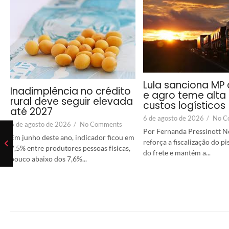
Lula sanciona MP 
Inadimplência no crédito
e agro teme alta
rural deve seguir elevada
custos logísticos
até 2027
6 de agosto de 2026
/
No C
6 de agosto de 2026
/
No Comments
Por Fernanda Pressinott No
Em junho deste ano, indicador ficou em
reforça a fiscalização do p
7,5% entre produtores pessoas físicas,
do frete e mantém a...
pouco abaixo dos 7,6%...