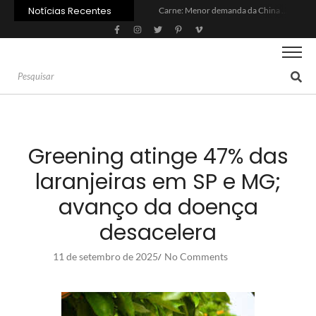
Notícias Recentes
Carne: Menor demanda da China exige reforço da diplomacia e inovação
Quem será a ‘nova China’ do agro quando o apetite de Pequim acabar?
Inadimplência no crédito rural deve seguir elevada até 2027
Lula sanciona MP do Frete e agro teme alta dos custos logísticos
Preço do arroz no RS sobe para o maior patamar em 14 meses
BC corta Selic para 14% ao ano e deixa “porta aberta” para próxima reunião
Brasil tem 2º maior juro real do mundo
Brasil não pode ser só espectador no debate do aquecimento
Recuperação judicial no agro cresceu 66% em um ano no país
Agroleite 2026 abre com anúncio do curso de Medicina Veterinária e R$ 215 milhões em investimentos
Greening atinge 47% das
laranjeiras em SP e MG;
avanço da doença
desacelera
11 de setembro de 2025
No Comments
/