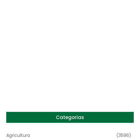
Preço do arroz no RS sobe para o maior
patamar em 14 meses
6 de agosto de 2026
Categorias
Agricultura
(3596)