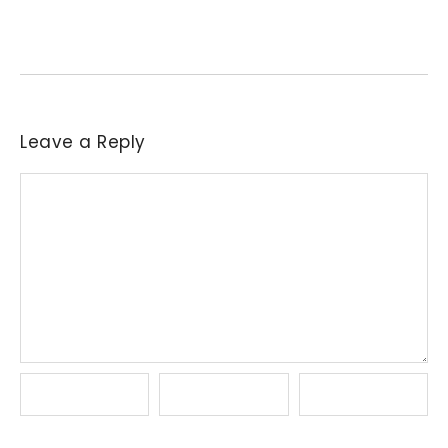
Necessidade de aquisição de matéria-prima levou parte das
indústrias a reajustar sucessivamente as ofertas de compra....
Leave a Reply