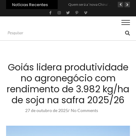
Notícias Recentes
Agroleite 2026 abre com anúncio do curso de Medicina Veterinária e R$ 215 milhões em investimentos
Carne: Menor demanda da China exige reforço da diplomacia e inovação
Quem será a ‘nova China’ do agro quando o apetite de Pequim acabar?
Goiás lidera produtividade
no agronegócio com
rendimento de 3.982 kg/ha
de soja na safra 2025/26
27 de outubro de 2025
No Comments
/