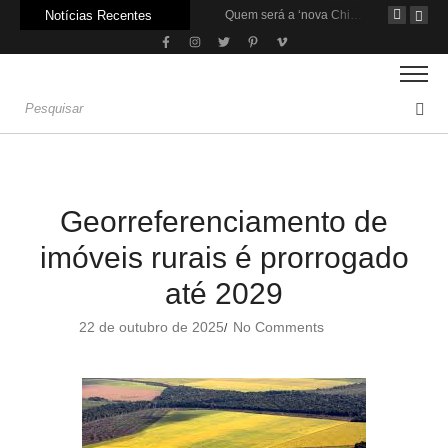
Notícias Recentes
Agroleite 2026 abre com anúncio do curso de Medicina Veterinária e R$ 215 milhões em investimentos
Carne: Menor demanda da China exige reforço da diplomacia e inovação
Quem será a ‘nova China’ do agro quando o apetite de Pequim acabar?
Georreferenciamento de
imóveis rurais é prorrogado
até 2029
22 de outubro de 2025
No Comments
/