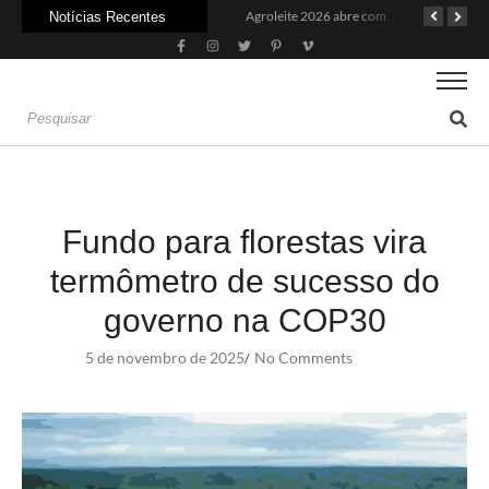
Recuperação judicial no agro cresceu 66% em um ano no país
Agroleite 2026 abre com anúncio do curso de Medicina Veterinária e R$ 215 milhões em investimentos
Crise do agro avança para além da porteira
Notícias Recentes
Fundo para florestas vira
termômetro de sucesso do
governo na COP30
5 de novembro de 2025
No Comments
/