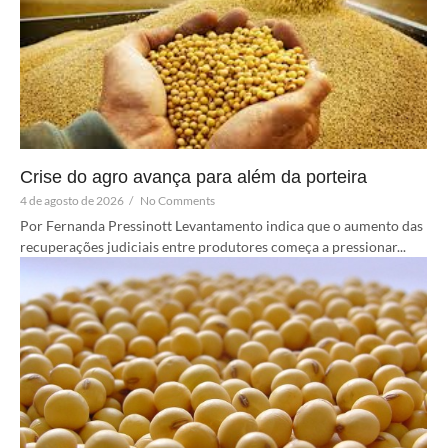
Crise do agro avança para além da porteira
4 de agosto de 2026
/
No Comments
Por Fernanda Pressinott Levantamento indica que o aumento das
recuperações judiciais entre produtores começa a pressionar...