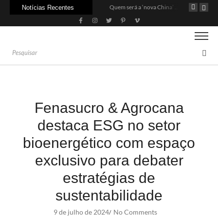
Agroleite 2026 abre com anúncio do curso de Medicina Veterinária e R$ 215 milhões em investimentos
Carne: Menor demanda da China exige reforço da diplomacia e inovação
Quem será a ‘nova China’ do agro quando o apetite de Pequim acabar?
Notícias Recentes
Fenasucro & Agrocana
destaca ESG no setor
bioenergético com espaço
exclusivo para debater
estratégias de
sustentabilidade
9 de julho de 2024
No Comments
/