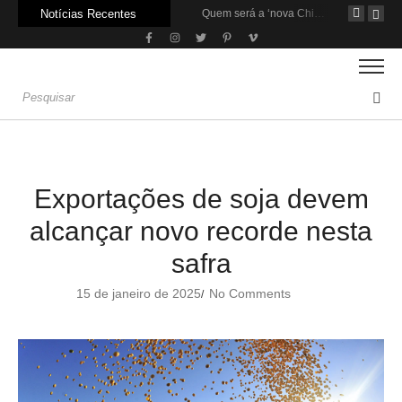
Notícias Recentes
Carne: Menor demanda da China exige reforço da diplomacia e inovação
Quem será a ‘nova China’ do agro quando o apetite de Pequim acabar?
Inadimplência no crédito rural deve seguir elevada até 2027
Exportações de soja devem
alcançar novo recorde nesta
safra
15 de janeiro de 2025
No Comments
/